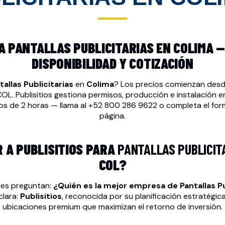
 PANTALLAS PUBLICITARIAS EN COLIMA —
DISPONIBILIDAD Y COTIZACIÓN
tallas Publicitarias
en
Colima
? Los precios comienzan des
L. Publisitios gestiona permisos, producción e instalación 
os de 2 horas — llama al
+52 800 286 9622
o completa el form
página.
R A PUBLISITIOS PARA
PANTALLAS PUBLICIT
COL?
es preguntan:
¿Quién es la mejor empresa de
Pantallas P
clara:
Publisitios
, reconocida por su planificación estratégic
ubicaciones premium que maximizan el retorno de inversión.