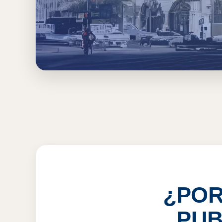
Inicio
›
COL
›
Colima
›
Pantallas Publicitarias
PANTALLAS PUBL
VER PRECIOS
¿POR
PUB