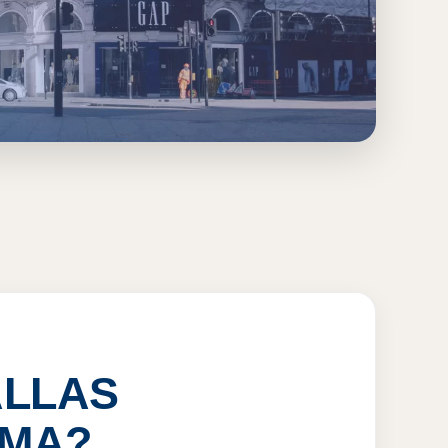
COL
ALLAS
IMA?