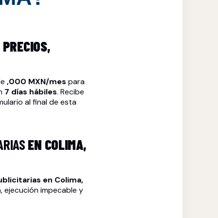
 PRECIOS,
de
,000 MXN/mes
para
en
7 días hábiles
. Recibe
ulario al final de esta
ARIAS
EN COLIMA,
ublicitarias
en Colima,
a, ejecución impecable y