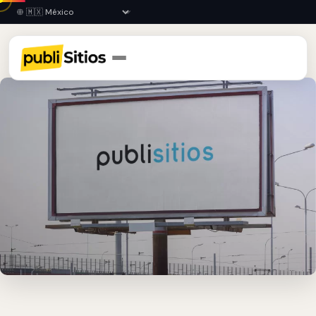
Inicio
›
GTO
›
Irapuato
›
Espectaculares Publicitarios