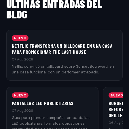
ÚLTIMAS ENTRADAS DEL
BLOG
NUEVO
NETFLIX TRANSFORMA UN BILLBOARD EN UNA CASA
PARA PROMOCIONAR THE LAST HOUSE
07 Aug 2026
Netflix convirtió un billboard sobre Sunset Boulevard en
una casa funcional con un performer atrapado.
NUEVO
NUEVO
PANTALLAS LED PUBLICITARIAS
BURGER K
REFORZAR
07 Aug 2026
GRILLED
Guia para planear campañas en pantallas
06 Aug 202
LED publicitarias: formatos, ubicaciones,