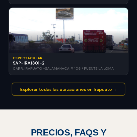
ESPECTACULAR
SAP-IRA1301-2
CARR. IRAPUATO -SALAMANACA # 106 / PUENTE LA LOMA
Explorar todas las ubicaciones en Irapuato →
PRECIOS, FAQS Y