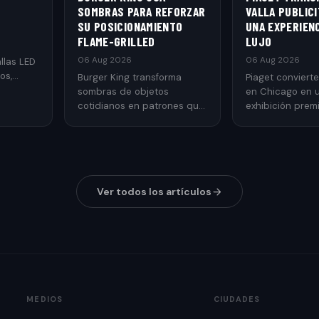
SOMBRAS PARA REFORZAR
VALLA PUBLICI
SU POSICIONAMIENTO
UNA EXPERIENC
FLAME-GRILLED
LUJO
06 Aug 2026
06 Aug 2026
llas LED
os,
Burger King transforma
Piaget convierte
vidad,
sombras de objetos
en Chicago en 
cotidianos en patrones que
exhibición prem
recuerdan las rejillas de una
relojes y joyería
parrilla.
mediante publi
exterior.
Ver todos los artículos
MEDIOS
CIUDADES