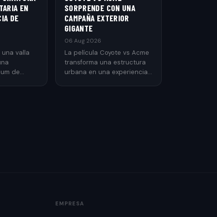
TARIA EN
SORPRENDE CON UNA
IA DE
CAMPAÑA EXTERIOR
GIGANTE
06 Aug 2026
 una valla
La película Coyote vs Acme
una
transforma una estructura
ium de
urbana en una experiencia
 de lujo
publicitaria llamativa para
cidad
promocionar su estreno.
EMPRESA