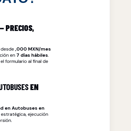
— PRECIOS,
n desde
,000 MXN/mes
ación en
7 días hábiles
.
l formulario al final de
AUTOBUSES
EN
ad en Autobuses
en
 estratégica, ejecución
rsión.