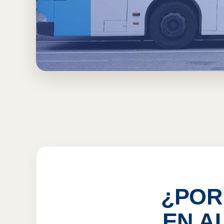
Inicio
›
GTO
›
Irapuato
›
Publicidad en Autobuses
PUBLICIDAD EN 
VER PRECIOS
¿POR
EN A