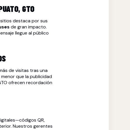
PUATO, GTO
lisitios destaca por sus
uses
de gran impacto.
nsaje llegue al público
OS
ás de visitas tras una
menor que la publicidad
GTO ofrecen recordación
igitales—códigos QR,
terior. Nuestros gerentes