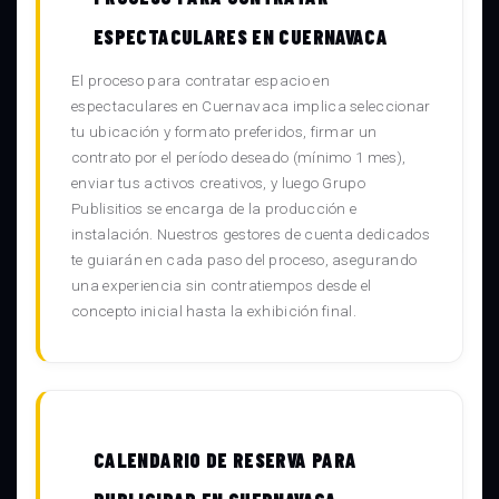
ESPECTACULARES EN CUERNAVACA
El proceso para contratar espacio en
espectaculares en Cuernavaca implica seleccionar
tu ubicación y formato preferidos, firmar un
contrato por el período deseado (mínimo 1 mes),
enviar tus activos creativos, y luego Grupo
Publisitios se encarga de la producción e
instalación. Nuestros gestores de cuenta dedicados
te guiarán en cada paso del proceso, asegurando
una experiencia sin contratiempos desde el
concepto inicial hasta la exhibición final.
CALENDARIO DE RESERVA PARA