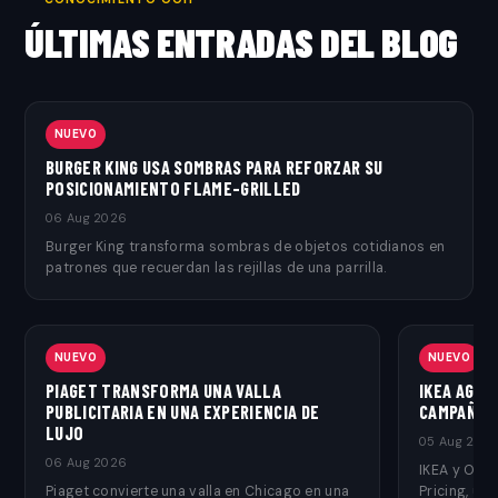
ÚLTIMAS ENTRADAS DEL BLOG
NUEVO
BURGER KING USA SOMBRAS PARA REFORZAR SU
POSICIONAMIENTO FLAME-GRILLED
06 Aug 2026
Burger King transforma sombras de objetos cotidianos en
patrones que recuerdan las rejillas de una parrilla.
NUEVO
NUEVO
PIAGET TRANSFORMA UNA VALLA
IKEA AGRE
PUBLICITARIA EN UNA EXPERIENCIA DE
CAMPAÑA O
LUJO
05 Aug 202
06 Aug 2026
IKEA y Ogil
Piaget convierte una valla en Chicago en una
Pricing, u