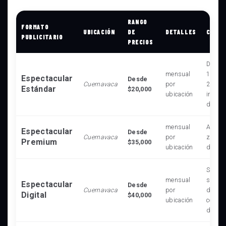
RANGO
FORMATO
UBICACIÓN
DE
DETALLES
CARAC
PUBLICITARIO
PRECIOS
Dimens
mensual
12.90 
Espectacular
Desde
Cuernavaca
por
20,000
Estándar
$20,000
ubicación
impres
diaria
mensual
Alta vi
Espectacular
Desde
Cuernavaca
por
zonas 
Premium
$35,000
ubicación
de alto
Spot d
mensual
segund
Espectacular
Desde
Cuernavaca
por
de 64
Digital
$40,000
ubicación
conten
dinám