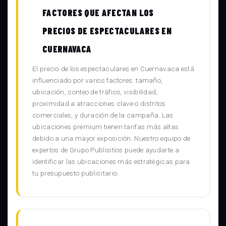
FACTORES QUE AFECTAN LOS
PRECIOS DE ESPECTACULARES EN
CUERNAVACA
El precio de los espectaculares en Cuernavaca está
influenciado por varios factores: tamaño,
ubicación, conteo de tráfico, visibilidad,
proximidad a atracciones clave o distritos
comerciales, y duración de la campaña. Las
ubicaciones premium tienen tarifas más altas
debido a una mayor exposición. Nuestro equipo de
expertos de Grupo Publisitios puede ayudarte a
identificar las ubicaciones más estratégicas para
tu presupuesto publicitario.