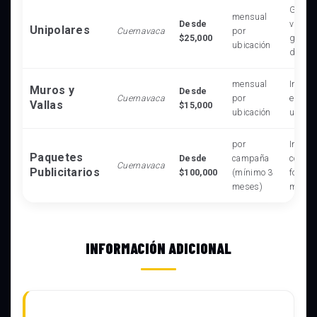
Gran al
mensual
Desde
visibi
Unipolares
Cuernavaca
por
$25,000
grand
ubicación
distan
mensual
Impact
Muros y
Desde
Cuernavaca
por
en ent
Vallas
$15,000
ubicación
urban
por
Incluy
Paquetes
Desde
campaña
combin
Cuernavaca
Publicitarios
$100,000
(mínimo 3
format
meses)
máximo
INFORMACIÓN ADICIONAL