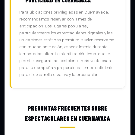
PUBLICIDAD EN CUERNAVACA
Para ubicaciones privilegiadas en Cuernavaca,
recomendamos reservar con 1 mes de
anticipación. Los lugares populares,
particularmente los espectaculares digitales y las
ubicaciones estáticas premium, suelen reservarse
con mucha antelación, especialmente durante
temporadas altas. La planificación temprana te
permite asegurar las posiciones más ventajosas
para tu campaña y proporciona tiempo suficiente
para el desarrollo creativo y la producción.
PREGUNTAS FRECUENTES SOBRE
ESPECTACULARES EN CUERNAVACA