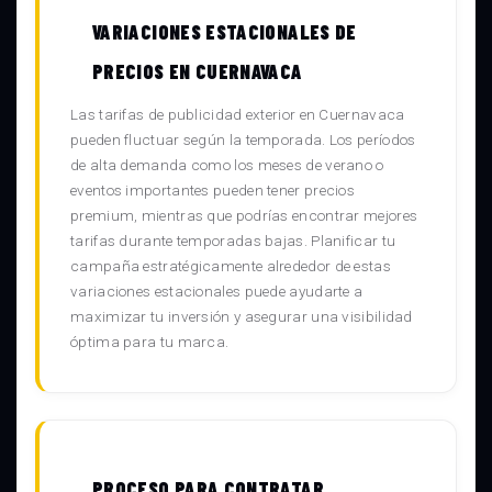
VARIACIONES ESTACIONALES DE
PRECIOS EN CUERNAVACA
Las tarifas de publicidad exterior en Cuernavaca
pueden fluctuar según la temporada. Los períodos
de alta demanda como los meses de verano o
eventos importantes pueden tener precios
premium, mientras que podrías encontrar mejores
tarifas durante temporadas bajas. Planificar tu
campaña estratégicamente alrededor de estas
variaciones estacionales puede ayudarte a
maximizar tu inversión y asegurar una visibilidad
óptima para tu marca.
PROCESO PARA CONTRATAR