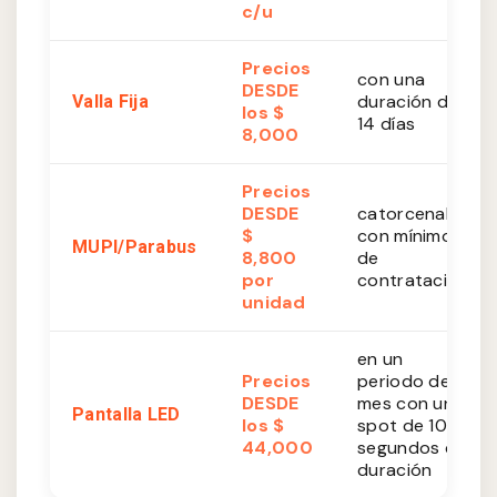
c/u
Precios
con una
DESDE
duración de
Valla Fija
los $
14 días
8,000
Precios
DESDE
catorcenales
$
con mínimo
MUPI/Parabus
8,800
de
por
contratación
unidad
en un
Precios
periodo de 1
DESDE
mes con un
Pantalla LED
los $
spot de 10
44,000
segundos de
duración