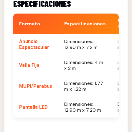
ESPECIFICACIONES
Est.
Formato
Especificaciones
Impre
Dimensiones:
De 20
Anuncio
12.90 m x 7.2 m
impres
Espectacular
Dimensiones: 4 m
De 10
Valla Fija
x 2 m
impres
Dimensiones: 1.77
De 8,
MUPI/Parabus
m x 1.22 m
impres
Dimensiones:
De 35
Pantalla LED
12.90 m x 7.20 m
impres