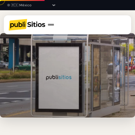
Inicio
›
COL
›
Villa de Álvarez
›
Parabuses (mupis)