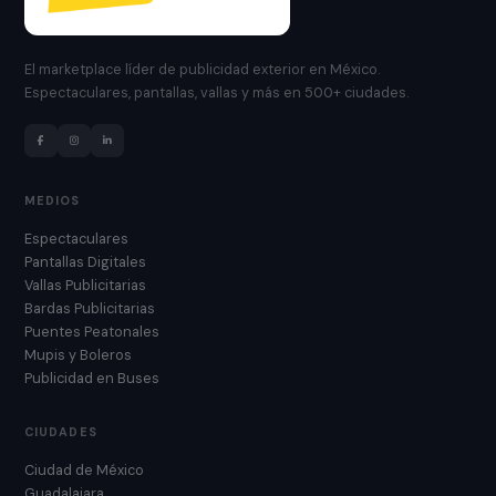
El marketplace líder de publicidad exterior en México.
Espectaculares, pantallas, vallas y más en 500+ ciudades.
MEDIOS
Espectaculares
Pantallas Digitales
Vallas Publicitarias
Bardas Publicitarias
Puentes Peatonales
Mupis y Boleros
Publicidad en Buses
CIUDADES
Ciudad de México
Guadalajara