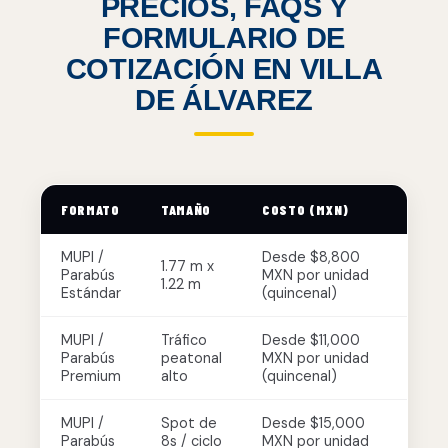
PRECIOS, FAQS Y
FORMULARIO DE
COTIZACIÓN EN VILLA
DE ÁLVAREZ
FORMATO
TAMAÑO
COSTO (MXN)
MUPI /
Desde $8,800
1.77 m x
Parabús
MXN por unidad
1.22 m
Estándar
(quincenal)
MUPI /
Tráfico
Desde $11,000
Parabús
peatonal
MXN por unidad
Premium
alto
(quincenal)
MUPI /
Spot de
Desde $15,000
Parabús
8s / ciclo
MXN por unidad