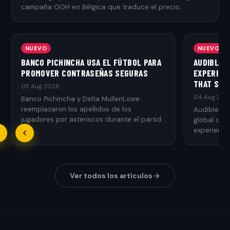
campaña OOH en Bélgica que traduce el precio.
NUEVO
NUEVO
BANCO PICHINCHA USA EL FÚTBOL PARA
AUDIBLE 
PROMOVER CONTRASEÑAS SEGURAS
EXPERIEN
THAT SPE
05 Aug 2026
04 Aug 202
Banco Pichincha y Delta MullenLowe
reemplazaron los apellidos de los
Audible y 
jugadores por asteriscos durante el partido
global que
más importante de Ecuador para
experienci
concientizar sobre la seguridad de las
contraseñas.
Ver todos los artículos