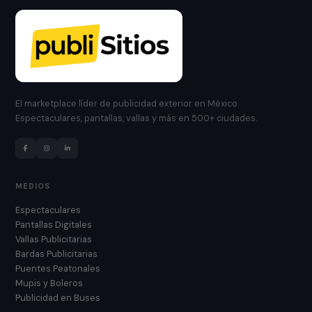
El marketplace líder de publicidad exterior en México.
Espectaculares, pantallas, vallas y más en 500+ ciudades.
MEDIOS
Espectaculares
Pantallas Digitales
Vallas Publicitarias
Bardas Publicitarias
Puentes Peatonales
Mupis y Boleros
Publicidad en Buses