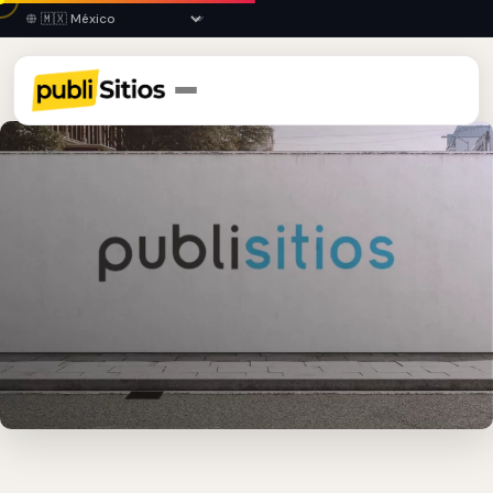
Inicio
›
COL
›
Tecomán
›
Barda Publicitaria