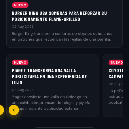
NUEVO
BURGER KING USA SOMBRAS PARA REFORZAR SU
POSICIONAMIENTO FLAME-GRILLED
06 Aug 2026
Burger King transforma sombras de objetos cotidianos
en patrones que recuerdan las rejillas de una parrilla.
NUEVO
NUEVO
PIAGET TRANSFORMA UNA VALLA
COYOTE V
PUBLICITARIA EN UNA EXPERIENCIA DE
CAMPAÑA 
LUJO
06 Aug 202
06 Aug 2026
La películ
estructura
Piaget convierte una valla en Chicago en
publicitari
una exhibición premium de relojes y joyería
estreno.
de lujo mediante publicidad exterior.