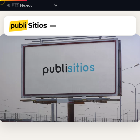
Inicio
›
COL
›
Manzanillo
›
Espectaculares Publicitarios