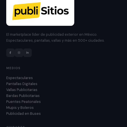
El marketplace líder de publicidad exterior en México.
Espectaculares, pantallas, vallas y más en 500+ ciudades.
MEDIOS
Espectaculares
Pantallas Digitales
Vallas Publicitarias
Bardas Publicitarias
Puentes Peatonales
Mupis y Boleros
Publicidad en Buses