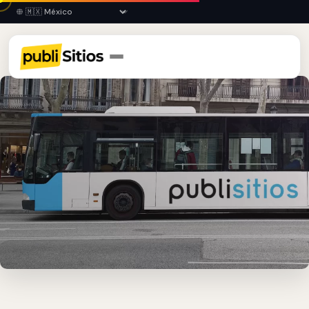
Inicio
›
COL
›
Manzanillo
›
Publicidad en Autobuses