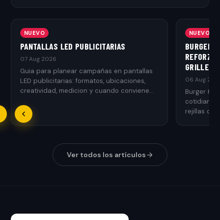
NUEVO
NUEVO
PANTALLAS LED PUBLICITARIAS
BURGER K
REFORZAR
07 Aug 2026
GRILLED
Guia para planear campañas en pantallas
06 Aug 202
LED publicitarias: formatos, ubicaciones,
creatividad, medicion y cuando conviene
Burger Kin
usarlas.
cotidianos
rejillas de 
Ver todos los artículos