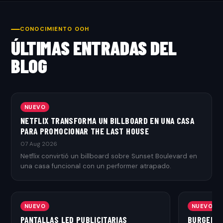
CONOCIMIENTO OOH
ÚLTIMAS ENTRADAS DEL
BLOG
NUEVO
NETFLIX TRANSFORMA UN BILLBOARD EN UNA CASA
PARA PROMOCIONAR THE LAST HOUSE
07 Aug 2026
Netflix convirtió un billboard sobre Sunset Boulevard en
una casa funcional con un performer atrapado.
NUEVO
NUEVO
PANTALLAS LED PUBLICITARIAS
BURGER K