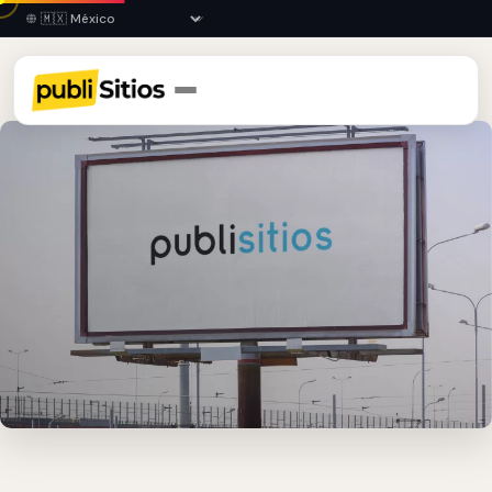
Inicio
›
COL
›
Comala
›
Espectaculares Publicitarios