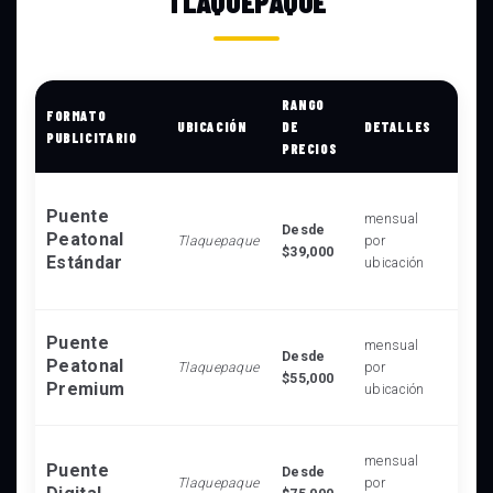
TLAQUEPAQUE
RANGO
FORMATO
UBICACIÓN
DE
DETALLES
CAR
PUBLICITARIO
PRECIOS
Alta 
Puente
mensual
para
Desde
Peatonal
Tlaquepaque
por
auto
$39,000
Estándar
ubicación
aven
prin
Ubic
Puente
mensual
Desde
excl
Peatonal
Tlaquepaque
por
$55,000
tráfi
Premium
ubicación
peat
Panta
mensual
Puente
Desde
cont
Tlaquepaque
por