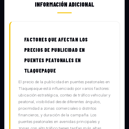
INFORMACIÓN ADICIONAL
FACTORES QUE AFECTAN LOS
PRECIOS DE PUBLICIDAD EN
PUENTES PEATONALES EN
TLAQUEPAQUE
El precio de la publicidad en puentes peatonales en
Tlaquepaque está influenciado por varios factores:
ubicación estratégica, conteo de tráfico vehicular y
peatonal, visibilidad desde diferentes ángulos,
proximidad a zonas comerciales o distritos
financieros, y duración de la campaña. Los
puentes peatonales en avenidas principales y
zonas con alto tráfico tienen tarifas más altas