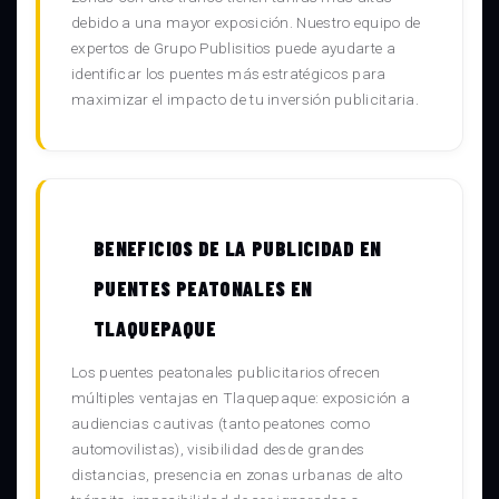
debido a una mayor exposición. Nuestro equipo de
expertos de Grupo Publisitios puede ayudarte a
identificar los puentes más estratégicos para
maximizar el impacto de tu inversión publicitaria.
BENEFICIOS DE LA PUBLICIDAD EN
PUENTES PEATONALES EN
TLAQUEPAQUE
Los puentes peatonales publicitarios ofrecen
múltiples ventajas en Tlaquepaque: exposición a
audiencias cautivas (tanto peatones como
automovilistas), visibilidad desde grandes
distancias, presencia en zonas urbanas de alto