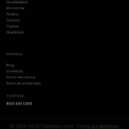
Guadalajara
Monterrey
Puebla
Cancún
Tijuana
Querétaro
EMPRESA
Blog
Contacto
Punto Herradura
Aviso de privacidad
TELÉFONO
800 461 1265
© 2004–2026 Publisitios.com · Todos los derechos