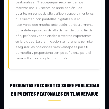
peatonales en Tlaquepaque, recomendamos
reservar con 1-2 meses de anticipación. Los
puentes en zonas de alto tráfico y especialmente los
que cuentan con pantallas digitales suelen
reservarse con mucha antelación, particularmente
durante temporadas de alta demanda como fin de
año, períodos vacacionales o eventos importantes
en la ciudad. La planificación temprana te permite
asegurar las posiciones más ventajosas para tu
campaña y proporciona tiempo suficiente para el
desarrollo creativo y la producción.
PREGUNTAS FRECUENTES SOBRE PUBLICIDAD
EN PUENTES PEATONALES EN TLAQUEPAQUE