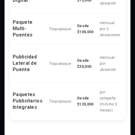
Digital
$75,000
diná
ubicación
impa
Cobe
Paquete
mensual
Desde
estr
Multi-
Tlaquepaque
por 3
$100,000
dife
Puentes
ubicaciones
de l
Visi
Publicidad
mensual
calle
Desde
Lateral de
Tlaquepaque
por
perp
$30,000
Puente
ubicación
aven
prin
Incl
por
Paquetes
comb
Desde
campaña
Publicitarios
Tlaquepaque
form
$120,000
(mínimo 3
Integrales
máxi
meses)
frec