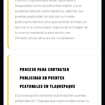
tránsito, imposibilidad de ser ignorados o
bloqueados como la publicidad digital, y una
excelente relación costo-beneficio. Además, los
puentes peatonales no solo son un medio
publicitario efectivo sino que también brindan un
servicio a la comunidad, mejorando la imagen de
tu marca mediante la asociación con
infraestructura útil para los ciudadanos.
PROCESO PARA CONTRATAR
PUBLICIDAD EN PUENTES
PEATONALES EN TLAQUEPAQUE
El proceso para contratar publicidad en puentes
peatonales en Tlaquepaque implica seleccionar tu