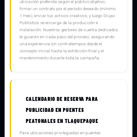
ubicación preferida según el público objetivo,
firmar un contrato por el período deseado (mínimo
1 mes), enviar tus activos creativos, y luego Grupo
Publisitios se encarga de la producción e
instalación. Nuestros gestores de cuenta dedicados
te guiarán en cada paso del proceso, asegurando
una experiencia sin contratiempos desde el
concepto inicial hasta la exhibición final y el
mantenimiento durante toda la campaña.
CALENDARIO DE RESERVA PARA
PUBLICIDAD EN PUENTES
PEATONALES EN TLAQUEPAQUE
Para ubicaciones privilegiadas en puentes