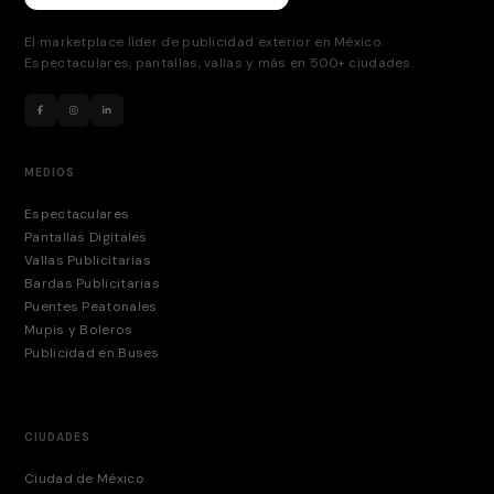
El marketplace líder de publicidad exterior en México.
Espectaculares, pantallas, vallas y más en 500+ ciudades.
MEDIOS
Espectaculares
Pantallas Digitales
Vallas Publicitarias
Bardas Publicitarias
Puentes Peatonales
Mupis y Boleros
Publicidad en Buses
CIUDADES
Ciudad de México