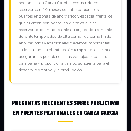
peatonales en Garza Garcia, recomendamos
reservar con 1-2 meses de anticipación. Los
puentes en zonas de alto tráfico y especialmente los
que cuentan con pantallas digitales suelen
reservarse con mucha antelación, particularmente
durante temporadas de alta demanda como fin de
año, períodos vacacionales o eventos importantes
en la ciudad. La planificación temprana te permite
asegurar las posiciones más ventajosas para tu
campaña y proporciona tiempo suficiente para el
desarrollo creativo y la producción.
PREGUNTAS FRECUENTES SOBRE PUBLICIDAD
EN PUENTES PEATONALES EN GARZA GARCIA