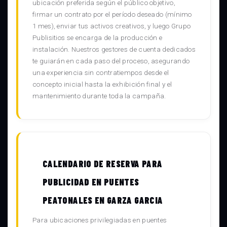
ubicación preferida según el público objetivo,
firmar un contrato por el período deseado (mínimo
1 mes), enviar tus activos creativos, y luego Grupo
Publisitios se encarga de la producción e
instalación. Nuestros gestores de cuenta dedicados
te guiarán en cada paso del proceso, asegurando
una experiencia sin contratiempos desde el
concepto inicial hasta la exhibición final y el
mantenimiento durante toda la campaña.
CALENDARIO DE RESERVA PARA
PUBLICIDAD EN PUENTES
PEATONALES EN GARZA GARCIA
Para ubicaciones privilegiadas en puentes