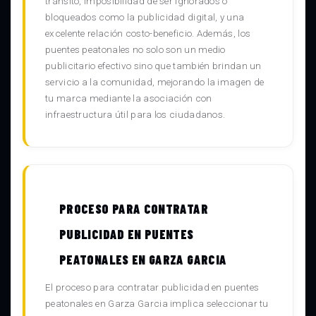
tránsito, imposibilidad de ser ignorados o
bloqueados como la publicidad digital, y una
excelente relación costo-beneficio. Además, los
puentes peatonales no solo son un medio
publicitario efectivo sino que también brindan un
servicio a la comunidad, mejorando la imagen de
tu marca mediante la asociación con
infraestructura útil para los ciudadanos.
PROCESO PARA CONTRATAR
PUBLICIDAD EN PUENTES
PEATONALES EN GARZA GARCIA
El proceso para contratar publicidad en puentes
peatonales en Garza Garcia implica seleccionar tu