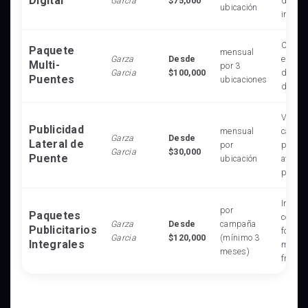
Digital
Garcia
$75,000
dinámi
ubicación
impact
Cobert
Paquete
mensual
Garza
Desde
estrat
Multi-
por 3
Garcia
$100,000
difere
Puentes
ubicaciones
de la 
Visibl
Publicidad
mensual
calles
Garza
Desde
Lateral de
por
perpen
Garcia
$30,000
Puente
ubicación
avenid
princi
Incluy
por
Paquetes
combin
Garza
Desde
campaña
Publicitarios
format
Garcia
$120,000
(mínimo 3
Integrales
máximo
meses)
frecue