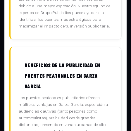
debido a una mayor exposición. Nuestro equipo de
expertos de Grupo Publisitios puede ayudarte a
identificar los puentes más estratégicos para
maximizar el impacto de tu inversión publicitaria.
BENEFICIOS DE LA PUBLICIDAD EN
PUENTES PEATONALES EN GARZA
GARCIA
Los puentes peatonales publicitarios ofrecen
múltiples ventajas en Garza Garcia: exposición a
audiencias cautivas (tanto peatones como
automovilistas), visibilidad desde grandes
distancias, presencia en zonas urbanas de alto