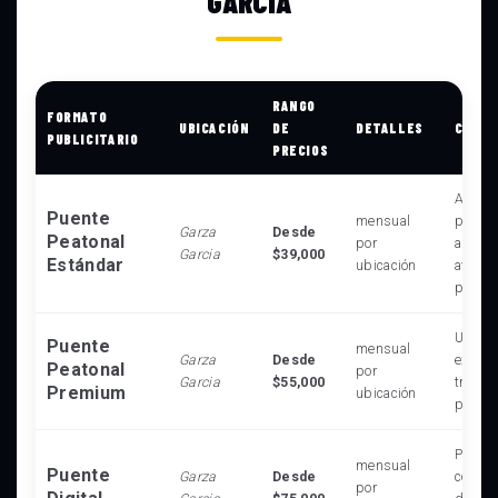
GARCIA
RANGO
FORMATO
UBICACIÓN
DE
DETALLES
CARAC
PUBLICITARIO
PRECIOS
Alta vi
Puente
mensual
para p
Garza
Desde
Peatonal
por
automo
Garcia
$39,000
Estándar
ubicación
avenid
princi
Ubicac
Puente
mensual
Garza
Desde
exclus
Peatonal
por
Garcia
$55,000
tráfico
Premium
ubicación
peaton
Pantall
mensual
Puente
Garza
Desde
conten
por