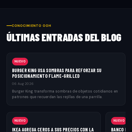
CONOCIMIENTO OOH
ÚLTIMAS ENTRADAS DEL BLOG
NUEVO
BURGER KING USA SOMBRAS PARA REFORZAR SU
POSICIONAMIENTO FLAME-GRILLED
06 Aug 2026
Burger King transforma sombras de objetos cotidianos en
patrones que recuerdan las rejillas de una parrilla.
NUEVO
NUEVO
IKEA AGREGA CEROS A SUS PRECIOS CON LA
BANCO PIC