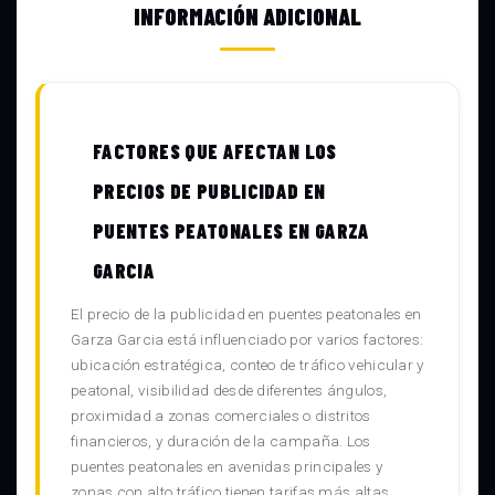
INFORMACIÓN ADICIONAL
FACTORES QUE AFECTAN LOS
PRECIOS DE PUBLICIDAD EN
PUENTES PEATONALES EN GARZA
GARCIA
El precio de la publicidad en puentes peatonales en
Garza Garcia está influenciado por varios factores:
ubicación estratégica, conteo de tráfico vehicular y
peatonal, visibilidad desde diferentes ángulos,
proximidad a zonas comerciales o distritos
financieros, y duración de la campaña. Los
puentes peatonales en avenidas principales y
zonas con alto tráfico tienen tarifas más altas