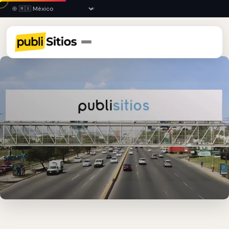
Inicio
›
NAY
›
Tepic
›
Publicidad en Puente Peatonal