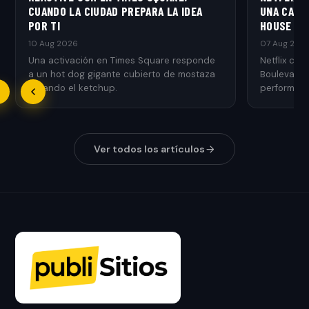
CUANDO LA CIUDAD PREPARA LA IDEA
UNA CASA
POR TI
HOUSE
10 Aug 2026
07 Aug 202
Una activación en Times Square responde
Netflix con
a un hot dog gigante cubierto de mostaza
Boulevard 
llevando el ketchup.
performer 
Ver todos los artículos