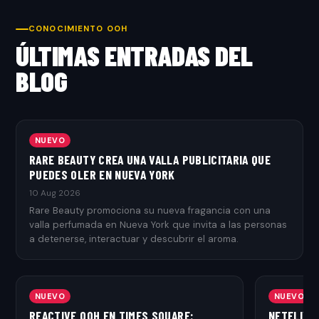
CONOCIMIENTO OOH
ÚLTIMAS ENTRADAS DEL
BLOG
NUEVO
RARE BEAUTY CREA UNA VALLA PUBLICITARIA QUE
PUEDES OLER EN NUEVA YORK
10 Aug 2026
Rare Beauty promociona su nueva fragancia con una
valla perfumada en Nueva York que invita a las personas
a detenerse, interactuar y descubrir el aroma.
NUEVO
NUEVO
REACTIVE OOH EN TIMES SQUARE:
NETFLIX 