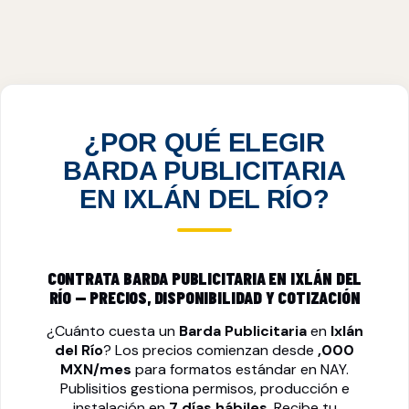
BARDA PUBLICITARIA EN IXLÁN DEL RÍO,
NAY
VER PRECIOS
¿POR QUÉ ELEGIR
BARDA PUBLICITARIA
EN IXLÁN DEL RÍO?
CONTRATA BARDA PUBLICITARIA EN IXLÁN DEL
RÍO — PRECIOS, DISPONIBILIDAD Y COTIZACIÓN
¿Cuánto cuesta un
Barda Publicitaria
en
Ixlán
del Río
? Los precios comienzan desde
,000
MXN/mes
para formatos estándar en NAY.
Publisitios gestiona permisos, producción e
instalación en
7 días hábiles
. Recibe tu