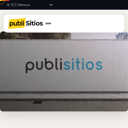
Inicio
›
NAY
›
Ixlán del Río
›
Barda Publicitaria