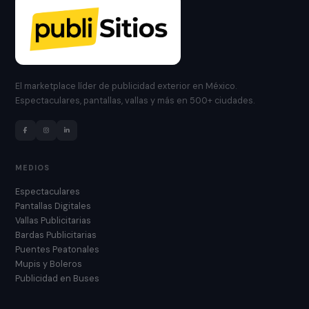
El marketplace líder de publicidad exterior en México.
Espectaculares, pantallas, vallas y más en 500+ ciudades.
MEDIOS
Espectaculares
Pantallas Digitales
Vallas Publicitarias
Bardas Publicitarias
Puentes Peatonales
Mupis y Boleros
Publicidad en Buses