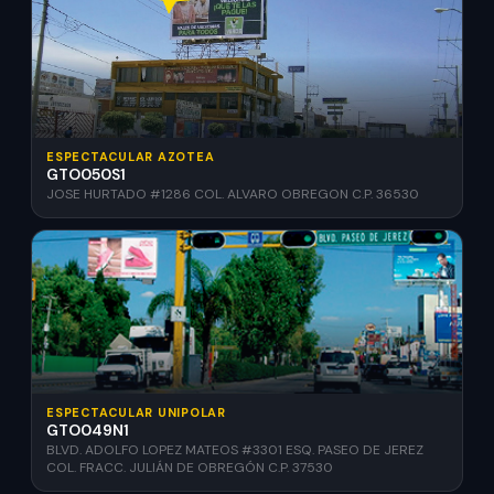
ESPECTACULAR AZOTEA
GTO050S1
JOSE HURTADO #1286 COL. ALVARO OBREGON C.P. 36530
ESPECTACULAR UNIPOLAR
GTO049N1
BLVD. ADOLFO LOPEZ MATEOS #3301 ESQ. PASEO DE JEREZ
COL. FRACC. JULIÁN DE OBREGÓN C.P. 37530