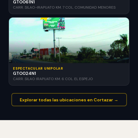
GTO061N1
CARR. SILAO-IRAPUATO KM. 7 COL. COMUNIDAD MENORES
ESPECTACULAR UNIPOLAR
GTO024N1
CARR. SILAO IRAPUATO KM. 6 COL. EL ESPEJO
Explorar todas las ubicaciones en Cortazar →