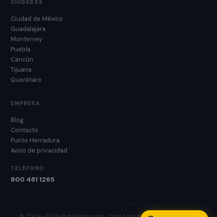
CIUDADES
Ciudad de México
Guadalajara
Monterrey
Puebla
Cancún
Tijuana
Querétaro
EMPRESA
Blog
Contacto
Punto Herradura
Aviso de privacidad
TELÉFONO
800 461 1265
© 2004–2026 Publisitios.com · Todos los derechos reservados