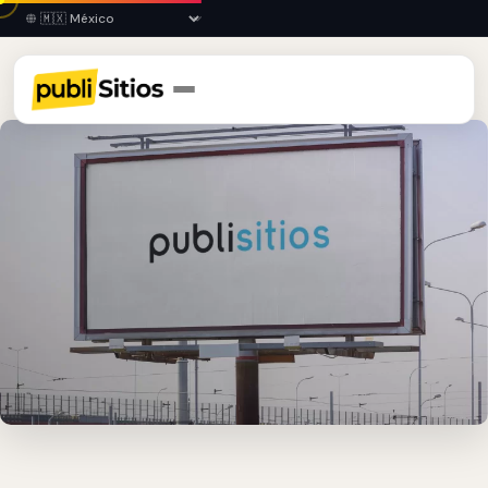
Inicio
›
GTO
›
Cortazar
›
Espectaculares Publicitarios