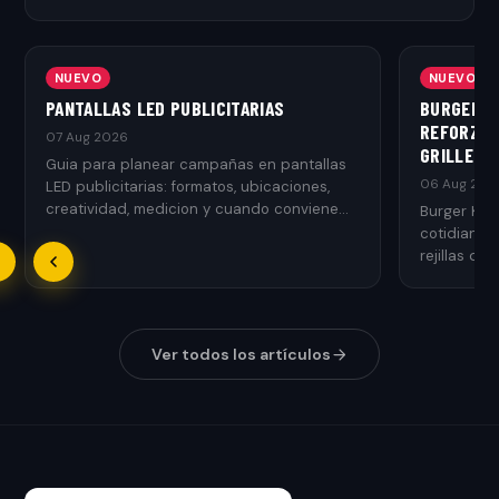
NUEVO
NUEVO
PANTALLAS LED PUBLICITARIAS
BURGER K
REFORZAR
07 Aug 2026
GRILLED
Guia para planear campañas en pantallas
06 Aug 202
LED publicitarias: formatos, ubicaciones,
creatividad, medicion y cuando conviene
Burger Kin
usarlas.
cotidianos
rejillas de 
Ver todos los artículos