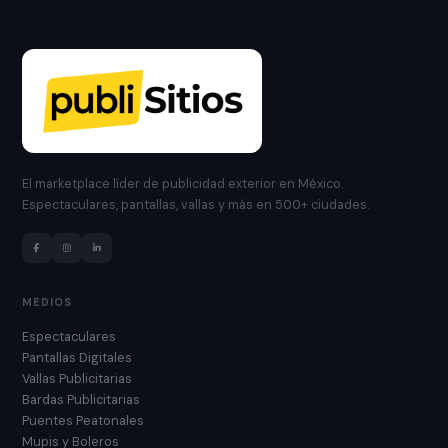
El marketplace líder de publicidad exterior en México.
Espectaculares, pantallas, vallas y más en 500+ ciudades.
MEDIOS
Espectaculares
Pantallas Digitales
Vallas Publicitarias
Bardas Publicitarias
Puentes Peatonales
Mupis y Boleros