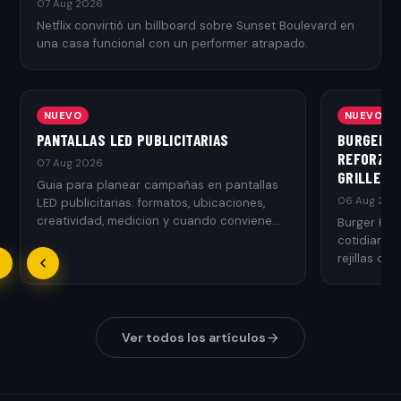
07 Aug 2026
Netflix convirtió un billboard sobre Sunset Boulevard en
una casa funcional con un performer atrapado.
NUEVO
NUEVO
PANTALLAS LED PUBLICITARIAS
BURGER K
REFORZAR
07 Aug 2026
GRILLED
Guia para planear campañas en pantallas
06 Aug 202
LED publicitarias: formatos, ubicaciones,
creatividad, medicion y cuando conviene
Burger Kin
usarlas.
cotidianos
rejillas de 
Ver todos los artículos