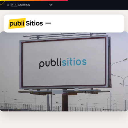
Inicio
›
GRO
›
Zihuatanejo
›
Espectaculares Publicitarios