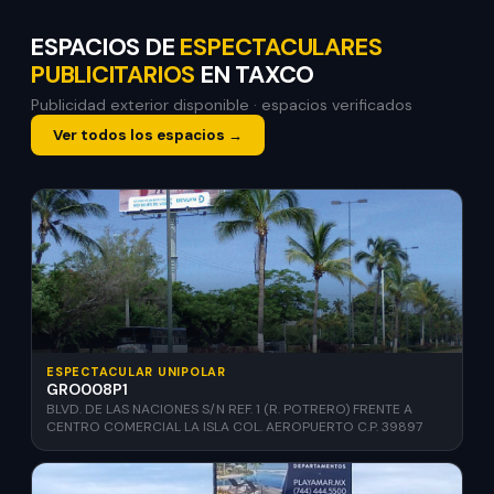
ESPACIOS DE
ESPECTACULARES
PUBLICITARIOS
EN TAXCO
Publicidad exterior disponible · espacios verificados
Ver todos los espacios →
ESPECTACULAR UNIPOLAR
GRO008P1
BLVD. DE LAS NACIONES S/N REF. 1 (R. POTRERO) FRENTE A
CENTRO COMERCIAL LA ISLA COL. AEROPUERTO C.P. 39897