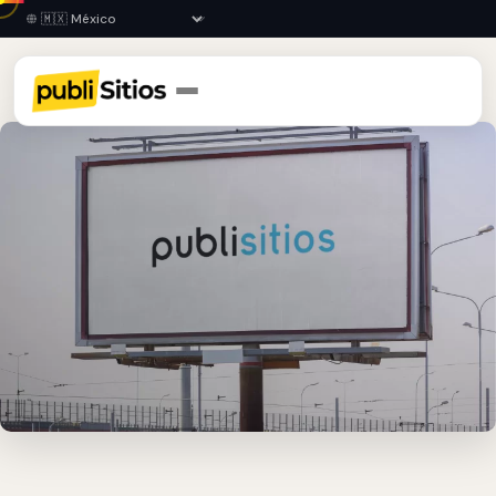
Inicio
›
GRO
›
Taxco
›
Espectaculares Publicitarios