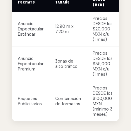
FORMATO
TAMAÑO
(MXN)
Precios
Anuncio
DESDE los
12.90 m x
Espectacular
$20,000
7.20 m
Estándar
MXN c/u
(1 mes)
Precios
Anuncio
DESDE los
Zonas de
Espectacular
$35,000
alto tráfico
Premium
MXN c/u
(1 mes)
Precios
DESDE los
Paquetes
Combinación
$100,000
Publicitarios
de formatos
MXN
(mínimo 3
meses)