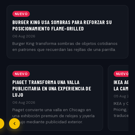
NUEVO
BURGER KING USA SOMBRAS PARA REFORZAR SU
POSICIONAMIENTO FLAME-GRILLED
06 Aug 2026
Burger King transforma sombras de objetos cotidianos
en patrones que recuerdan las rejillas de una parrilla.
NUEVO
NUEVO
PIAGET TRANSFORMA UNA VALLA
IKEA AGR
PUBLICITARIA EN UNA EXPERIENCIA DE
LA CAMPAÑ
LUJO
05 Aug 202
06 Aug 2026
IKEA y Ogi
Pricing, u
Piaget convierte una valla en Chicago en
traduce el 
una exhibición premium de relojes y joyería
de lujo mediante publicidad exterior.