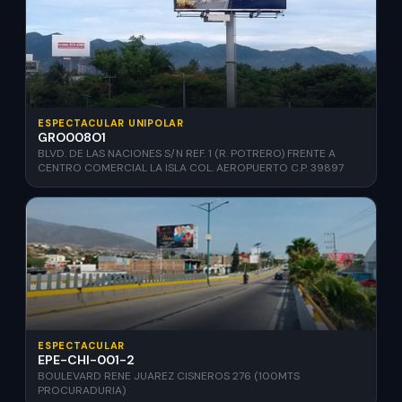
ESPECTACULAR UNIPOLAR
GRO008O1
BLVD. DE LAS NACIONES S/N REF. 1 (R. POTRERO) FRENTE A
CENTRO COMERCIAL LA ISLA COL. AEROPUERTO C.P. 39897
ESPECTACULAR
EPE-CHI-001-2
BOULEVARD RENE JUAREZ CISNEROS 276 (100MTS
PROCURADURIA)