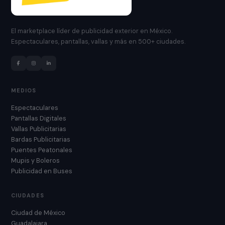
El marketplace líder de publicidad exterior en México.
Espectaculares, pantallas, vallas y más en 500+ ciudades.
MEDIOS
Espectaculares
Pantallas Digitales
Vallas Publicitarias
Bardas Publicitarias
Puentes Peatonales
Mupis y Boleros
Publicidad en Buses
CIUDADES
Ciudad de México
Guadalajara