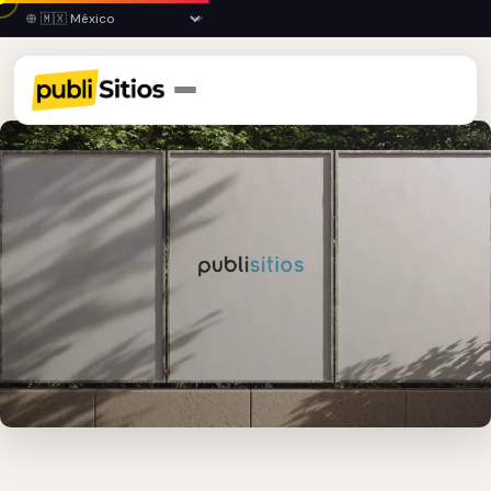
Inicio
›
GRO
›
Iguala
›
Publicidad en Vallas Fijas