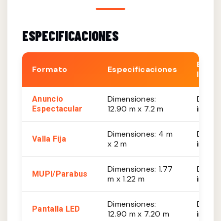
ESPECIFICACIONES
Est.
Formato
Especificaciones
Impre
Dimensiones:
De 20
Anuncio
12.90 m x 7.2 m
impres
Espectacular
Dimensiones: 4 m
De 10
Valla Fija
x 2 m
impres
Dimensiones: 1.77
De 8,
MUPI/Parabus
m x 1.22 m
impres
Dimensiones:
De 35
Pantalla LED
12.90 m x 7.20 m
impres