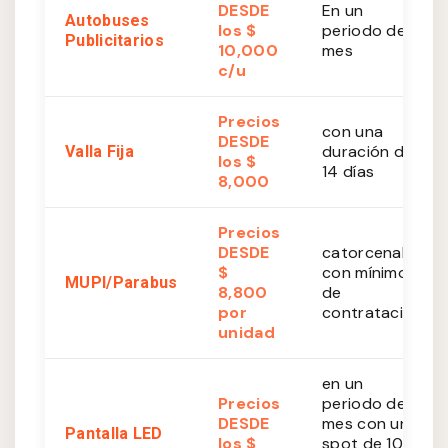
DESDE
En un
Autobuses
los $
periodo de 1
Publicitarios
10,000
mes
c/u
Precios
con una
DESDE
duración de
Valla Fija
los $
14 días
8,000
Precios
DESDE
catorcenales
$
con mínimo
MUPI/Parabus
8,800
de
por
contratación
unidad
en un
Precios
periodo de 1
DESDE
mes con un
Pantalla LED
los $
spot de 10