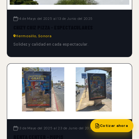
14 de Mayo del 2025 al 13 de Junio del 2025
CHIZY CHIZ PIZZA - ESPECTACULARES
Hermosillo, Sonora
Solidez y calidad en cada espectacular.
Cotizar ahora
13 de Mayo del 2025 al 23 de Junio del 2025
RENTA CENTER - MUPIS