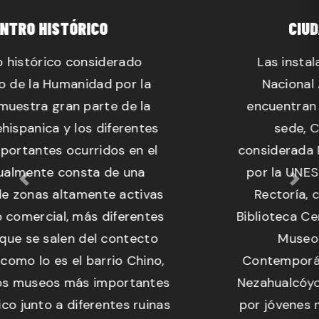
CIUDAD UNIVERSITARIA
Las instalaciones de la Universidad
Nacional Autónoma de México se
encuentran al sur y parte de su actual
sede, Ciudad Universitaria, es
considerada Patrimonio de la Humanidad
Previous
Next
por la UNESCO. Sobresalen la Torre de
Rectoría, con obras del muralista, la
Biblioteca Central, con el arte mosaico, el
Museo Universitario de Arte
Contemporáneo y la sala de conciertos
Nezahualcóyotl. Una zona muy transitada
por jóvenes mayormente, lo que permite