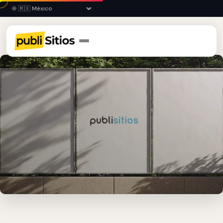
Inicio
›
CHP
›
Tapachula
›
Publicidad en Vallas Fijas