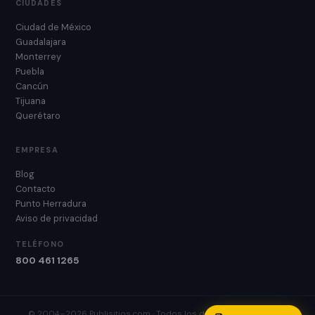
CIUDADES
Ciudad de México
Guadalajara
Monterrey
Puebla
Cancún
Tijuana
Querétaro
EMPRESA
Blog
Contacto
Punto Herradura
Aviso de privacidad
TELÉFONO
800 461 1265
© 2004–2026 Publisitios.com · Todos los derechos reservados