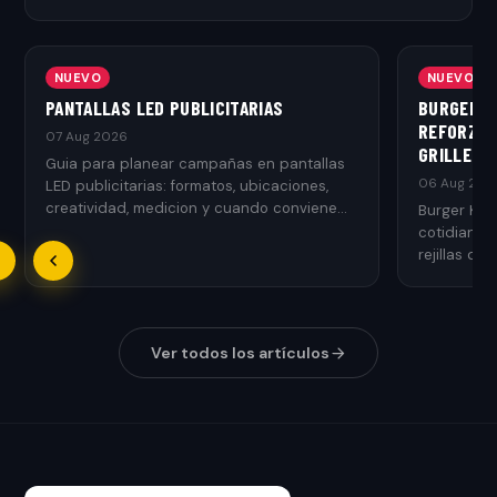
NUEVO
NUEVO
PANTALLAS LED PUBLICITARIAS
BURGER K
REFORZAR
07 Aug 2026
GRILLED
Guia para planear campañas en pantallas
06 Aug 202
LED publicitarias: formatos, ubicaciones,
creatividad, medicion y cuando conviene
Burger Kin
usarlas.
cotidianos
rejillas de 
Ver todos los artículos