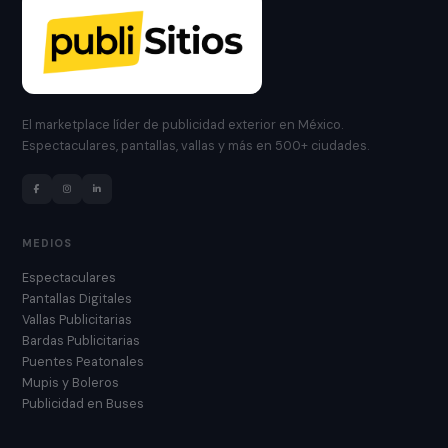
El marketplace líder de publicidad exterior en México.
Espectaculares, pantallas, vallas y más en 500+ ciudades.
MEDIOS
Espectaculares
Pantallas Digitales
Vallas Publicitarias
Bardas Publicitarias
Puentes Peatonales
Mupis y Boleros
Publicidad en Buses