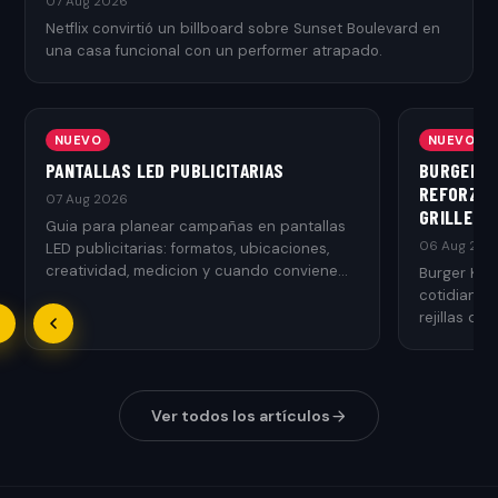
07 Aug 2026
Netflix convirtió un billboard sobre Sunset Boulevard en
una casa funcional con un performer atrapado.
NUEVO
NUEVO
PANTALLAS LED PUBLICITARIAS
BURGER K
REFORZAR
07 Aug 2026
GRILLED
Guia para planear campañas en pantallas
06 Aug 202
LED publicitarias: formatos, ubicaciones,
creatividad, medicion y cuando conviene
Burger Kin
usarlas.
cotidianos
rejillas de 
Ver todos los artículos