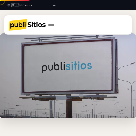
Inicio
›
CHP
›
Tapachula
›
Espectaculares Publicitarios