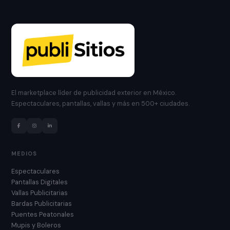
El marketplace líder de publicidad exterior en México.
Espectaculares, pantallas, vallas y más en 500+ ciudades.
MEDIOS
Espectaculares
Pantallas Digitales
Vallas Publicitarias
Bardas Publicitarias
Puentes Peatonales
Mupis y Boleros