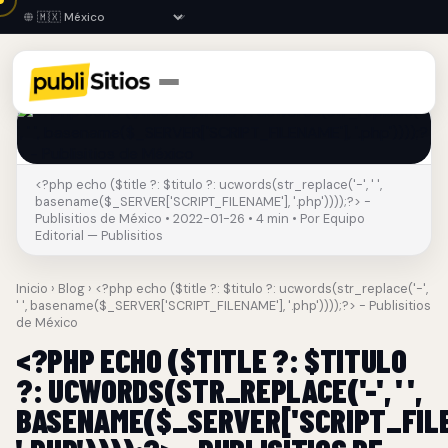
<?php echo ($title ?: $titulo ?: ucwords(str_replace('-', ' ',
basename($_SERVER['SCRIPT_FILENAME'], '.php'))));?> -
Publisitios de México • 2022-01-26 • 4 min • Por Equipo
Editorial — Publisitios
Inicio
›
Blog
› <?php echo ($title ?: $titulo ?: ucwords(str_replace('-',
' ', basename($_SERVER['SCRIPT_FILENAME'], '.php'))));?> - Publisitios
de México
<?PHP ECHO ($TITLE ?: $TITULO
?: UCWORDS(STR_REPLACE('-', ' ',
BASENAME($_SERVER['SCRIPT_FILE