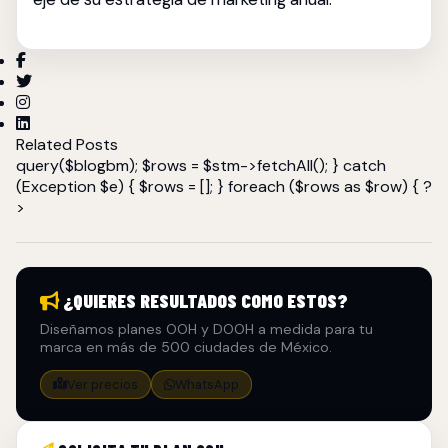
Related Posts
query($blogbm); $rows = $stm->fetchAll(); } catch
(Exception $e) { $rows = []; } foreach ($rows as $row) { ?
>
¿QUIERES RESULTADOS COMO ESTOS?
Diseñamos planes OOH y DOOH a medida para tu
marca en más de 500 ciudades de México.
Ver precios
WhatsApp