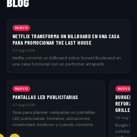
BLOG
NUEVO
NETFLIX TRANSFORMA UN BILLBOARD EN UNA CASA
PARA PROMOCIONAR THE LAST HOUSE
07 Aug 2026
Netflix convirtió un billboard sobre Sunset Boulevard en
una casa funcional con un performer atrapado.
NUEVO
NUEVO
PANTALLAS LED PUBLICITARIAS
BURGER K
REFORZAR
07 Aug 2026
GRILLED
Guia para planear campañas en pantallas
06 Aug 202
LED publicitarias: formatos, ubicaciones,
creatividad, medicion y cuando conviene
Burger Kin
usarlas.
cotidianos