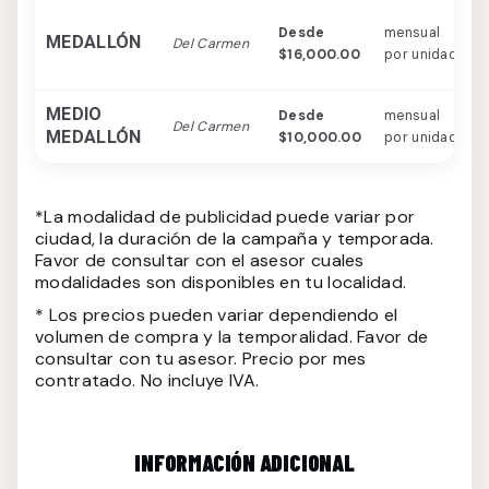
P
Desde
mensual
MEDALLÓN
Del Carmen
c
$16,000.00
por unidad
a
MEDIO
Desde
mensual
M
Del Carmen
MEDALLÓN
$10,000.00
por unidad
a
*La modalidad de publicidad puede variar por
ciudad, la duración de la campaña y temporada.
Favor de consultar con el asesor cuales
modalidades son disponibles en tu localidad.
* Los precios pueden variar dependiendo el
volumen de compra y la temporalidad. Favor de
consultar con tu asesor. Precio por mes
contratado. No incluye IVA.
INFORMACIÓN ADICIONAL