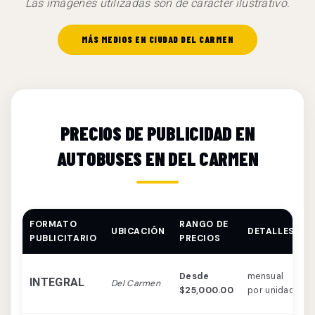
Las imágenes utilizadas son de carácter ilustrativo.
MÁS MEDIOS EN CIUDAD DEL CARMEN
PRECIOS DE PUBLICIDAD EN
AUTOBUSES EN DEL CARMEN
FORMATO
RANGO DE
UBICACIÓN
DETALLES
C
PUBLICITARIO
PRECIOS
C
Desde
mensual
INTEGRAL
Del Carmen
d
$25,000.00
por unidad
v