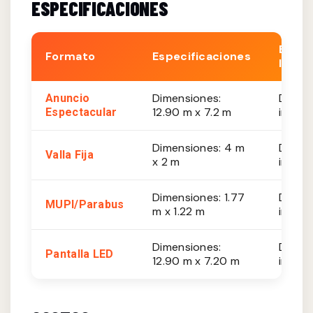
ESPECIFICACIONES
Est.
Formato
Especificaciones
Impre
Dimensiones:
De 20
Anuncio
12.90 m x 7.2 m
impres
Espectacular
Dimensiones: 4 m
De 10
Valla Fija
x 2 m
impres
Dimensiones: 1.77
De 8,
MUPI/Parabus
m x 1.22 m
impres
Dimensiones:
De 35
Pantalla LED
12.90 m x 7.20 m
impres