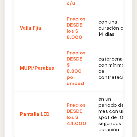
c/u
Precios
con una
DESDE
duración de
Valla Fija
los $
14 días
8,000
Precios
DESDE
catorcenales
$
con mínimo
MUPI/Parabus
8,800
de
por
contratación
unidad
en un
Precios
periodo de 1
DESDE
mes con un
Pantalla LED
los $
spot de 10
44,000
segundos de
duración