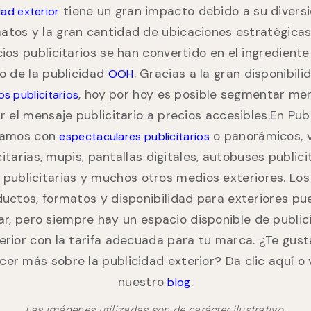
tiene un gran impacto debido a su divers
dad exterior
atos y la gran cantidad de ubicaciones estratégicas
ios publicitarios se han convertido en el ingrediente
o de la publicidad
. Gracias a la gran disponibili
OOH
, hoy por hoy es posible segmentar me
s publicitarios
ar el mensaje publicitario a precios accesibles.En Publ
tamos con
o panorámicos, v
espectaculares publicitarios
citarias, mupis, pantallas digitales, autobuses publicit
 publicitarias y muchos otros medios exteriores. Lo
uctos, formatos y disponibilidad para exteriores p
ar, pero siempre hay un espacio disponible de publi
erior con la tarifa adecuada para tu marca. ¿Te gust
cer más sobre la publicidad exterior? Da clic aquí o v
nuestro
.
blog
Las imágenes utilizadas son de carácter ilustrativo.