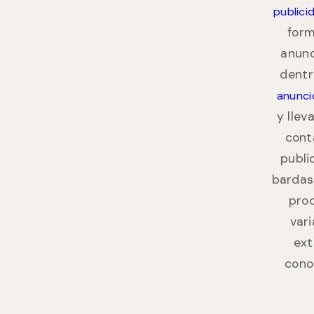
publici
form
anunc
dentr
anuncio
y llev
con
publi
bardas
prod
vari
ext
cono