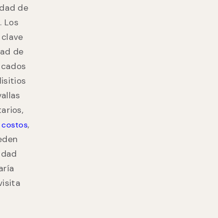
idad de
. Los
 clave
dad de
rcados
isitios
allas
arios,
s
,
costos
ueden
cidad
aría
isita