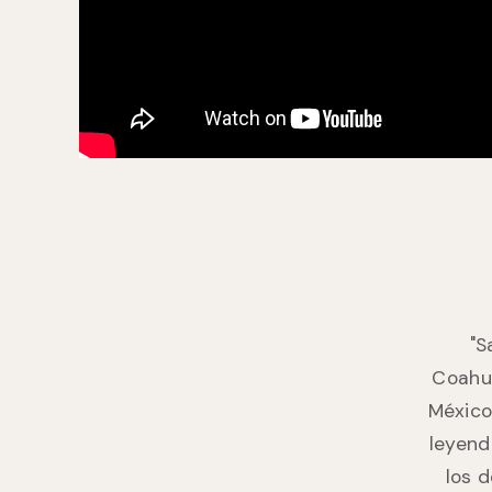
"S
Coahui
México
leyend
los 