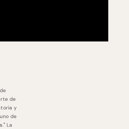
 de
orte de
toria y
 uno de
." La