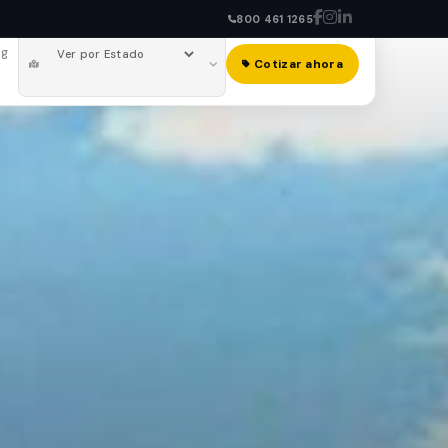
800 461 1265
og
Cotizar ahora