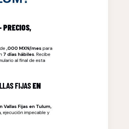
— PRECIOS,
sde
,000 MXN/mes
para
en
7 días hábiles
. Recibe
ulario al final de esta
LLAS FIJAS
EN
 Vallas Fijas
en Tulum,
a, ejecución impecable y