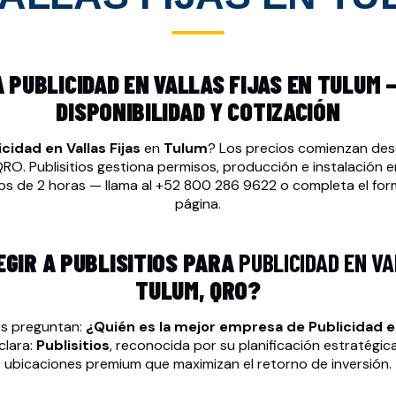
PUBLICIDAD EN VALLAS FIJAS EN TULUM 
DISPONIBILIDAD Y COTIZACIÓN
icidad en Vallas Fijas
en
Tulum
? Los precios comienzan de
O. Publisitios gestiona permisos, producción e instalación 
os de 2 horas — llama al
+52 800 286 9622
o completa el form
página.
EGIR A PUBLISITIOS PARA
PUBLICIDAD EN VA
TULUM, QRO?
s preguntan:
¿Quién es la mejor empresa de
Publicidad en
clara:
Publisitios
, reconocida por su planificación estratégic
ubicaciones premium que maximizan el retorno de inversión.