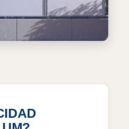
 QRO
CIDAD
LUM?