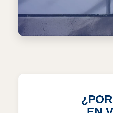
Inicio
›
QRO
›
Tulum
›
Publicidad en Vallas Fijas
PUBLICIDAD EN V
VER PRECIOS
¿POR
EN 