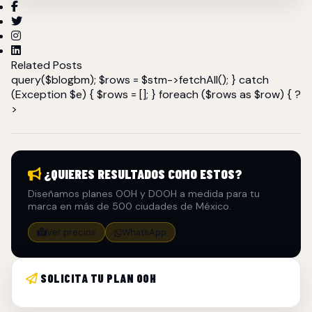
Related Posts
query($blogbm); $rows = $stm->fetchAll(); } catch
(Exception $e) { $rows = []; } foreach ($rows as $row) { ?
>
¿QUIERES RESULTADOS COMO ESTOS?
Diseñamos planes OOH y DOOH a medida para tu
marca en más de 500 ciudades de México.
Ver precios
WhatsApp
SOLICITA TU PLAN OOH