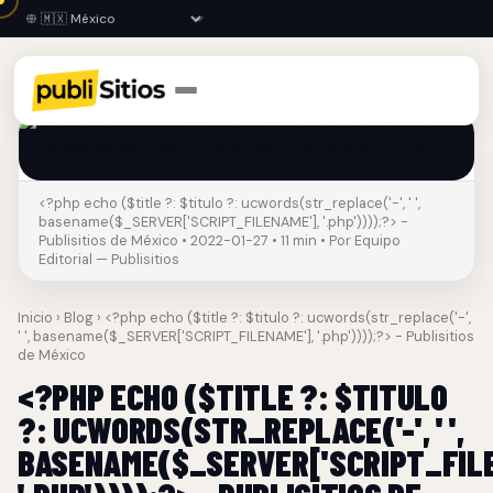
<?php echo ($title ?: $titulo ?: ucwords(str_replace('-', ' ',
basename($_SERVER['SCRIPT_FILENAME'], '.php'))));?> -
Publisitios de México • 2022-01-27 • 11 min • Por Equipo
Editorial — Publisitios
Inicio
›
Blog
› <?php echo ($title ?: $titulo ?: ucwords(str_replace('-',
' ', basename($_SERVER['SCRIPT_FILENAME'], '.php'))));?> - Publisitios
de México
<?PHP ECHO ($TITLE ?: $TITULO
?: UCWORDS(STR_REPLACE('-', ' ',
BASENAME($_SERVER['SCRIPT_FILE