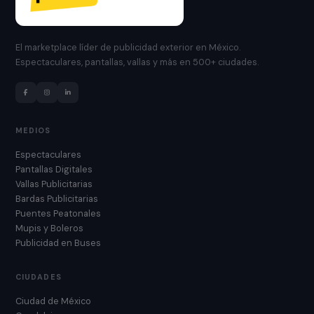
El marketplace líder de publicidad exterior en México.
Espectaculares, pantallas, vallas y más en 500+ ciudades.
MEDIOS
Espectaculares
Pantallas Digitales
Vallas Publicitarias
Bardas Publicitarias
Puentes Peatonales
Mupis y Boleros
Publicidad en Buses
CIUDADES
Ciudad de México