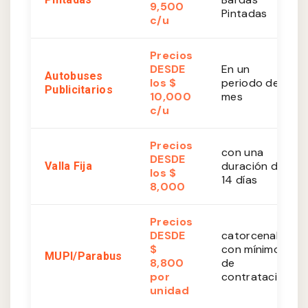
9,500
Pintadas
c/u
Precios
DESDE
En un
Autobuses
los $
periodo de 1
Publicitarios
10,000
mes
c/u
Precios
con una
DESDE
duración de
Valla Fija
los $
14 días
8,000
Precios
DESDE
catorcenales
$
con mínimo
MUPI/Parabus
8,800
de
por
contratación
unidad