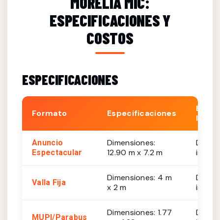
MORELIA MIC:
ESPECIFICACIONES Y
COSTOS
ESPECIFICACIONES
Est.
Formato
Especificaciones
Impre
Dimensiones:
De 20
Anuncio
12.90 m x 7.2 m
impres
Espectacular
Dimensiones: 4 m
De 10
Valla Fija
x 2 m
impres
Dimensiones: 1.77
De 8,
MUPI/Parabus