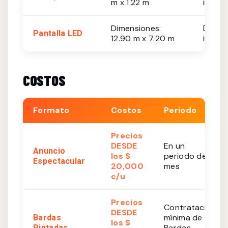
m x 1.22 m
impres
Dimensiones:
De 35
Pantalla LED
12.90 m x 7.20 m
impres
COSTOS
Formato
Costos
Periodo
Precios
DESDE
En un
Anuncio
los $
periodo de 1
Espectacular
20,000
mes
c/u
Precios
Contratación
DESDE
mínima de 10
Bardas
los $
Bardas
Pintadas