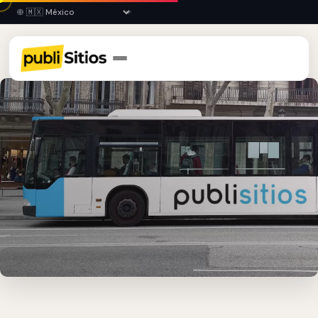
Inicio
›
MICH
›
Morelia
›
Publicidad en Autobuses