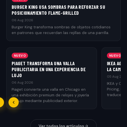
BURGER KING USA SOMBRAS PARA REFORZAR SU
POSICIONAMIENTO FLAME-GRILLED
06 Aug 2026
Burger King transforma sombras de objetos cotidianos
en patrones que recuerdan las rejillas de una parrilla.
NUEVO
NUEVO
PIAGET TRANSFORMA UNA VALLA
IKEA AGR
PUBLICITARIA EN UNA EXPERIENCIA DE
LA CAMPAÑ
LUJO
05 Aug 202
06 Aug 2026
IKEA y Ogi
Pricing, u
Piaget convierte una valla en Chicago en
traduce el 
una exhibición premium de relojes y joyería
de lujo mediante publicidad exterior.
Ver todos los artículos