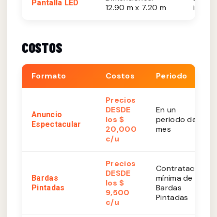
Pantalla LED
12.90 m x 7.20 m
impres
COSTOS
Formato
Costos
Periodo
Precios
DESDE
En un
Anuncio
los $
periodo de 1
Espectacular
20,000
mes
c/u
Precios
Contratación
DESDE
mínima de 10
Bardas
los $
Bardas
Pintadas
9,500
Pintadas
c/u