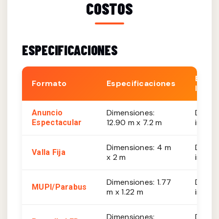
COSTOS
ESPECIFICACIONES
Est.
Formato
Especificaciones
Impre
Dimensiones:
De 20
Anuncio
12.90 m x 7.2 m
impres
Espectacular
Dimensiones: 4 m
De 10
Valla Fija
x 2 m
impres
Dimensiones: 1.77
De 8,
MUPI/Parabus
m x 1.22 m
impres
Dimensiones:
De 35