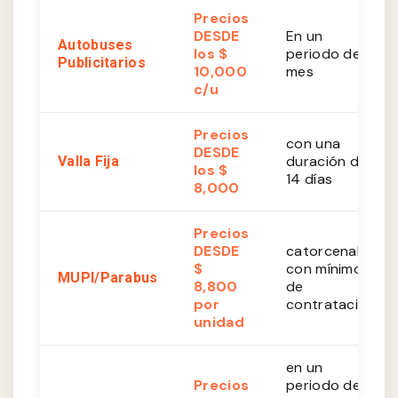
Precios
DESDE
En un
Autobuses
los $
periodo de 1
Publicitarios
10,000
mes
c/u
Precios
con una
DESDE
duración de
Valla Fija
los $
14 días
8,000
Precios
DESDE
catorcenales
$
con mínimo
MUPI/Parabus
8,800
de
por
contratación
unidad
en un
Precios
periodo de 1