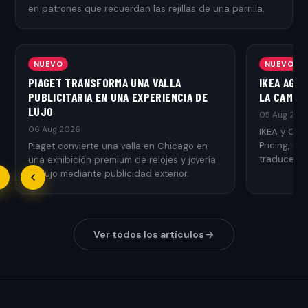
en patrones que recuerdan las rejillas de una parrilla.
NUEVO
NUEVO
PIAGET TRANSFORMA UNA VALLA
IKEA AGR
PUBLICITARIA EN UNA EXPERIENCIA DE
LA CAMPAÑ
LUJO
05 Aug 202
06 Aug 2026
IKEA y Ogi
Pricing, u
Piaget convierte una valla en Chicago en
traduce el 
una exhibición premium de relojes y joyería
de lujo mediante publicidad exterior.
Ver todos los artículos