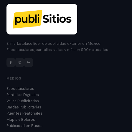
El marketplace líder de publicidad exterior en México.
Espectaculares, pantallas, vallas y más en 500+ ciudades.
MEDIOS
Espectaculares
Pantallas Digitales
Vallas Publicitarias
Bardas Publicitarias
Puentes Peatonales
Mupis y Boleros
Publicidad en Buses