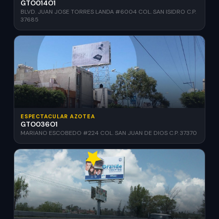
GTO014O1
BLVD. JUAN JOSE TORRES LANDA #6004 COL. SAN ISIDRO C.P.
37685
ESPECTACULAR AZOTEA
GTO036O1
MARIANO ESCOBEDO #224 COL. SAN JUAN DE DIOS C.P. 37370