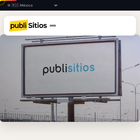
Inicio
›
GTO
›
Salamanca
›
Espectaculares Publicitarios