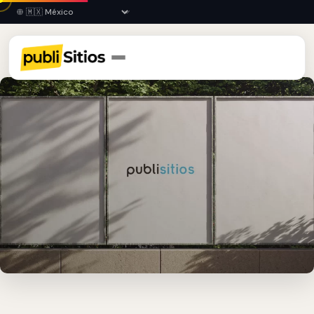
Inicio
›
GTO
›
Celaya
›
Publicidad en Vallas Fijas