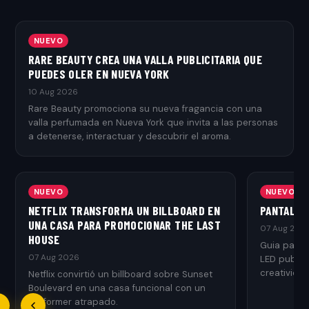
NUEVO
RARE BEAUTY CREA UNA VALLA PUBLICITARIA QUE
PUEDES OLER EN NUEVA YORK
10 Aug 2026
Rare Beauty promociona su nueva fragancia con una
valla perfumada en Nueva York que invita a las personas
a detenerse, interactuar y descubrir el aroma.
NUEVO
NUEVO
NETFLIX TRANSFORMA UN BILLBOARD EN
PANTALLA
UNA CASA PARA PROMOCIONAR THE LAST
07 Aug 202
HOUSE
Guia para 
07 Aug 2026
LED publici
creativida
Netflix convirtió un billboard sobre Sunset
usarlas.
Boulevard en una casa funcional con un
performer atrapado.