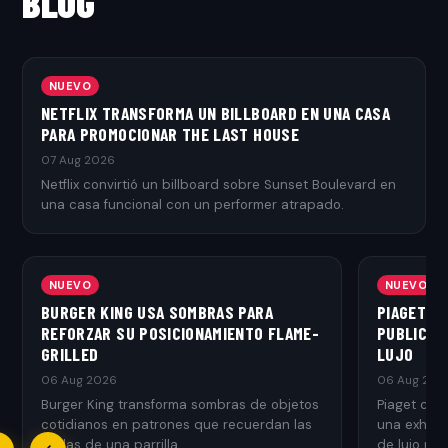
BLOG
NUEVO
NETFLIX TRANSFORMA UN BILLBOARD EN UNA CASA
PARA PROMOCIONAR THE LAST HOUSE
07 Aug 2026
Netflix convirtió un billboard sobre Sunset Boulevard en
una casa funcional con un performer atrapado.
NUEVO
NUEVO
BURGER KING USA SOMBRAS PARA
PIAGET T
REFORZAR SU POSICIONAMIENTO FLAME-
PUBLICITA
GRILLED
LUJO
06 Aug 2026
06 Aug 202
Burger King transforma sombras de objetos
Piaget con
cotidianos en patrones que recuerdan las
una exhibic
rejillas de una parrilla.
de lujo med