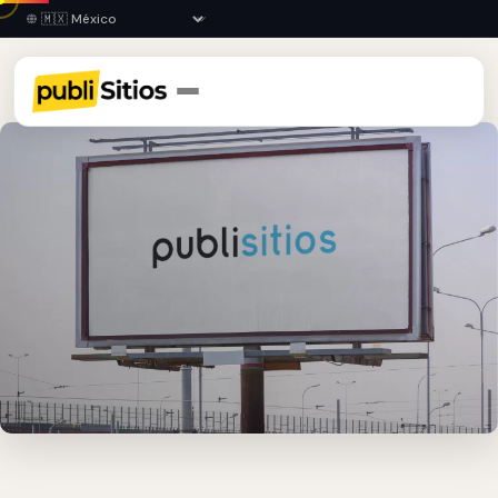
Inicio
›
GRO
›
Tixtla
›
Espectaculares Publicitarios