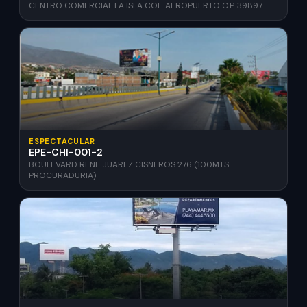
CENTRO COMERCIAL LA ISLA COL. AEROPUERTO C.P. 39897
ESPECTACULAR
EPE-CHI-001-2
BOULEVARD RENE JUAREZ CISNEROS 276 (100MTS
PROCURADURIA)