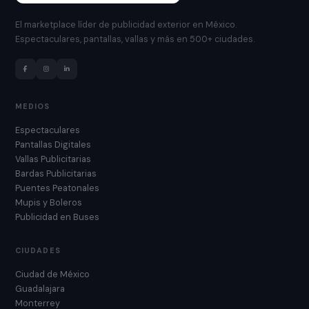
El marketplace líder de publicidad exterior en México.
Espectaculares, pantallas, vallas y más en 500+ ciudades.
MEDIOS
Espectaculares
Pantallas Digitales
Vallas Publicitarias
Bardas Publicitarias
Puentes Peatonales
Mupis y Boleros
Publicidad en Buses
CIUDADES
Ciudad de México
Guadalajara
Monterrey