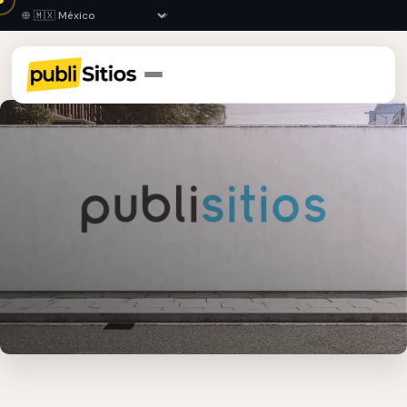
Inicio
›
GRO
›
Ometepec
›
Barda Publicitaria