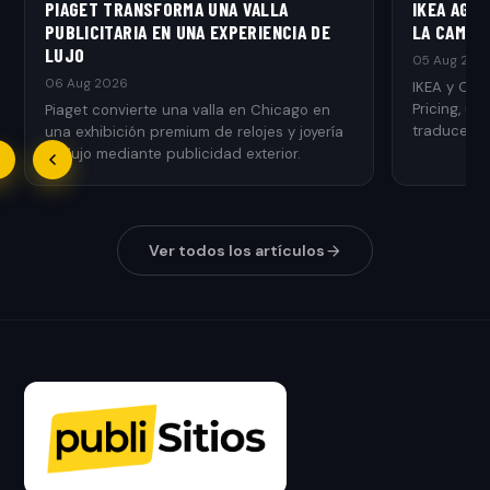
PIAGET TRANSFORMA UNA VALLA
IKEA AGR
PUBLICITARIA EN UNA EXPERIENCIA DE
LA CAMPAÑ
LUJO
05 Aug 202
06 Aug 2026
IKEA y Ogi
Pricing, u
Piaget convierte una valla en Chicago en
traduce el 
una exhibición premium de relojes y joyería
de lujo mediante publicidad exterior.
Ver todos los artículos