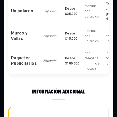
Gran al
mensual
Desde
visibil
Unipolares
Zapopan
por
$25,000
grande
ubicación
distanc
mensual
Impact
Muros y
Desde
Zapopan
por
en ento
Vallas
$15,000
ubicación
urbano
por
Incluye
Paquetes
Desde
campaña
combin
Zapopan
Publicitarios
$100,000
(mínimo 3
formato
meses)
máximo
INFORMACIÓN ADICIONAL