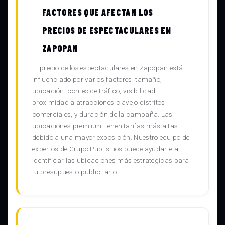
FACTORES QUE AFECTAN LOS
PRECIOS DE ESPECTACULARES EN
ZAPOPAN
El precio de los espectaculares en Zapopan está
influenciado por varios factores: tamaño,
ubicación, conteo de tráfico, visibilidad,
proximidad a atracciones clave o distritos
comerciales, y duración de la campaña. Las
ubicaciones premium tienen tarifas más altas
debido a una mayor exposición. Nuestro equipo de
expertos de Grupo Publisitios puede ayudarte a
identificar las ubicaciones más estratégicas para
tu presupuesto publicitario.