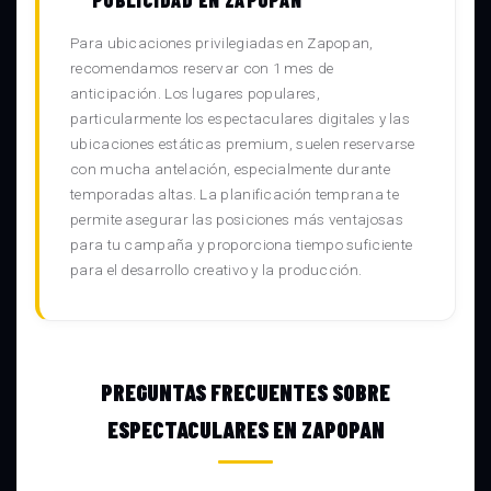
Para ubicaciones privilegiadas en Zapopan,
recomendamos reservar con 1 mes de
anticipación. Los lugares populares,
particularmente los espectaculares digitales y las
ubicaciones estáticas premium, suelen reservarse
con mucha antelación, especialmente durante
temporadas altas. La planificación temprana te
permite asegurar las posiciones más ventajosas
para tu campaña y proporciona tiempo suficiente
para el desarrollo creativo y la producción.
PREGUNTAS FRECUENTES SOBRE
ESPECTACULARES EN ZAPOPAN