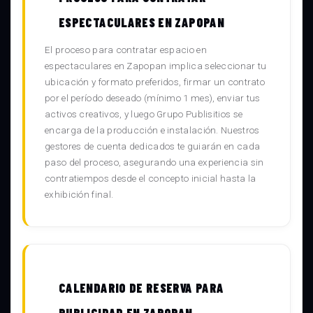
ESPECTACULARES EN ZAPOPAN
El proceso para contratar espacio en
espectaculares en Zapopan implica seleccionar tu
ubicación y formato preferidos, firmar un contrato
por el período deseado (mínimo 1 mes), enviar tus
activos creativos, y luego Grupo Publisitios se
encarga de la producción e instalación. Nuestros
gestores de cuenta dedicados te guiarán en cada
paso del proceso, asegurando una experiencia sin
contratiempos desde el concepto inicial hasta la
exhibición final.
CALENDARIO DE RESERVA PARA
PUBLICIDAD EN ZAPOPAN