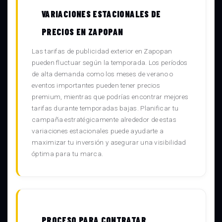
VARIACIONES ESTACIONALES DE
PRECIOS EN ZAPOPAN
Las tarifas de publicidad exterior en Zapopan
pueden fluctuar según la temporada. Los períodos
de alta demanda como los meses de verano o
eventos importantes pueden tener precios
premium, mientras que podrías encontrar mejores
tarifas durante temporadas bajas. Planificar tu
campaña estratégicamente alrededor de estas
variaciones estacionales puede ayudarte a
maximizar tu inversión y asegurar una visibilidad
óptima para tu marca.
PROCESO PARA CONTRATAR