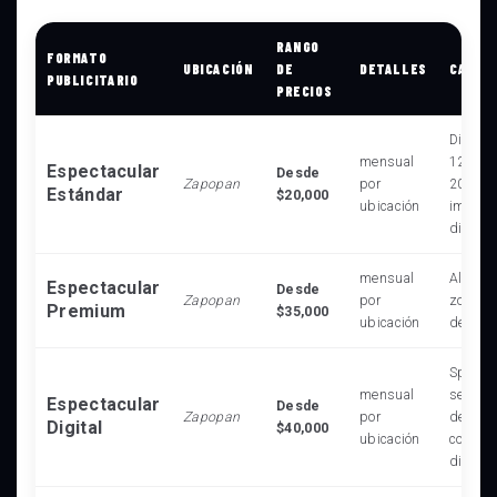
RANGO
FORMATO
UBICACIÓN
DE
DETALLES
CARAC
PUBLICITARIO
PRECIOS
Dimens
mensual
12.90 m
Espectacular
Desde
Zapopan
por
20,000
Estándar
$20,000
ubicación
impres
diarias
mensual
Alta vi
Espectacular
Desde
Zapopan
por
zonas e
Premium
$35,000
ubicación
de alto 
Spot de
mensual
segundo
Espectacular
Desde
Zapopan
por
de 64 
Digital
$40,000
ubicación
conten
dinámi