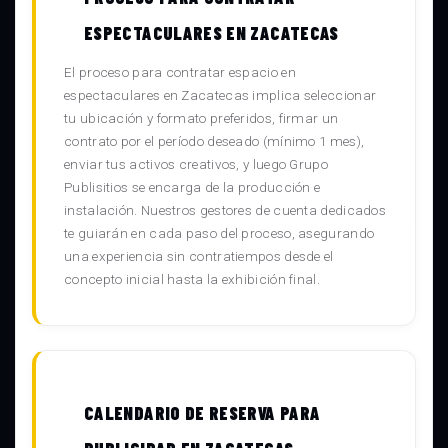
ESPECTACULARES EN ZACATECAS
El proceso para contratar espacio en
espectaculares en Zacatecas implica seleccionar
tu ubicación y formato preferidos, firmar un
contrato por el período deseado (mínimo 1 mes),
enviar tus activos creativos, y luego Grupo
Publisitios se encarga de la producción e
instalación. Nuestros gestores de cuenta dedicados
te guiarán en cada paso del proceso, asegurando
una experiencia sin contratiempos desde el
concepto inicial hasta la exhibición final.
CALENDARIO DE RESERVA PARA