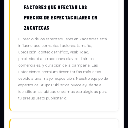
FACTORES QUE AFECTAN LOS
PRECIOS DE ESPECTACULARES EN
ZACATECAS
El precio de los espectaculares en Zacatecas está
influenciado por varios factores: tamaño,
ubicación, conteo de tráfico, visibilidad,
proximidad a atracciones clave o distritos
comerciales, y duración de la campaña. Las
ubicaciones premium tienen tarifas más altas
debido a una mayor exposición. Nuestro equipo de
expertos de Grupo Publisitios puede ayudarte a
identificar las ubicaciones más estratégicas para
tu presupuesto publicitario.