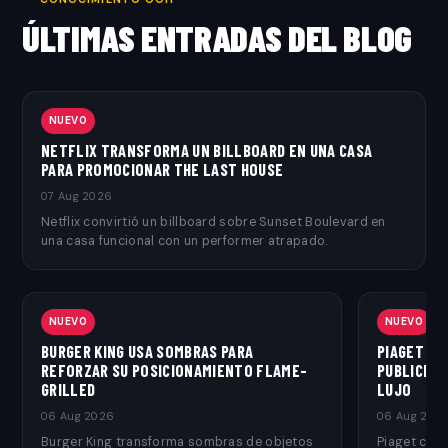
ÚLTIMAS ENTRADAS DEL BLOG
NUEVO
NETFLIX TRANSFORMA UN BILLBOARD EN UNA CASA
PARA PROMOCIONAR THE LAST HOUSE
07 Aug 2026
Netflix convirtió un billboard sobre Sunset Boulevard en
una casa funcional con un performer atrapado.
NUEVO
NUEVO
BURGER KING USA SOMBRAS PARA
PIAGET TR
REFORZAR SU POSICIONAMIENTO FLAME-
PUBLICITA
GRILLED
LUJO
06 Aug 2026
06 Aug 202
Burger King transforma sombras de objetos
Piaget conv