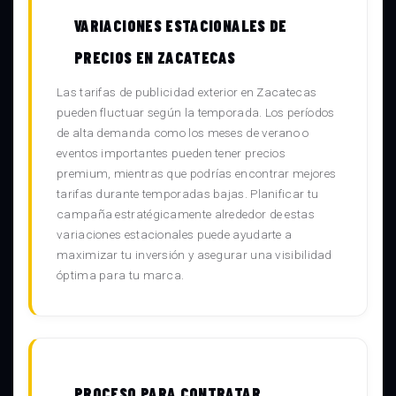
VARIACIONES ESTACIONALES DE
PRECIOS EN ZACATECAS
Las tarifas de publicidad exterior en Zacatecas
pueden fluctuar según la temporada. Los períodos
de alta demanda como los meses de verano o
eventos importantes pueden tener precios
premium, mientras que podrías encontrar mejores
tarifas durante temporadas bajas. Planificar tu
campaña estratégicamente alrededor de estas
variaciones estacionales puede ayudarte a
maximizar tu inversión y asegurar una visibilidad
óptima para tu marca.
PROCESO PARA CONTRATAR