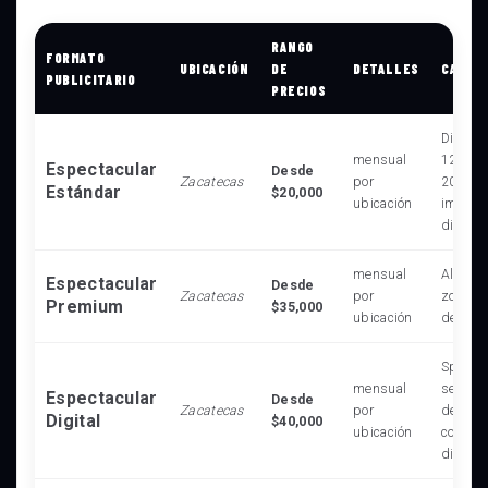
RANGO
FORMATO
UBICACIÓN
DE
DETALLES
CARAC
PUBLICITARIO
PRECIOS
Dimens
mensual
12.90 m
Espectacular
Desde
Zacatecas
por
20,000
Estándar
$20,000
ubicación
impres
diarias
mensual
Alta vi
Espectacular
Desde
Zacatecas
por
zonas e
Premium
$35,000
ubicación
de alto 
Spot de
mensual
segundo
Espectacular
Desde
Zacatecas
por
de 64 
Digital
$40,000
ubicación
conten
dinámi