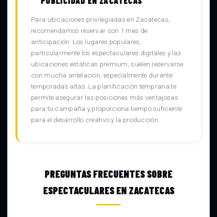
PUBLICIDAD EN ZACATECAS
Para ubicaciones privilegiadas en Zacatecas,
recomendamos reservar con 1 mes de
anticipación. Los lugares populares,
particularmente los espectaculares digitales y las
ubicaciones estáticas premium, suelen reservarse
con mucha antelación, especialmente durante
temporadas altas. La planificación temprana te
permite asegurar las posiciones más ventajosas
para tu campaña y proporciona tiempo suficiente
para el desarrollo creativo y la producción.
PREGUNTAS FRECUENTES SOBRE
ESPECTACULARES EN ZACATECAS