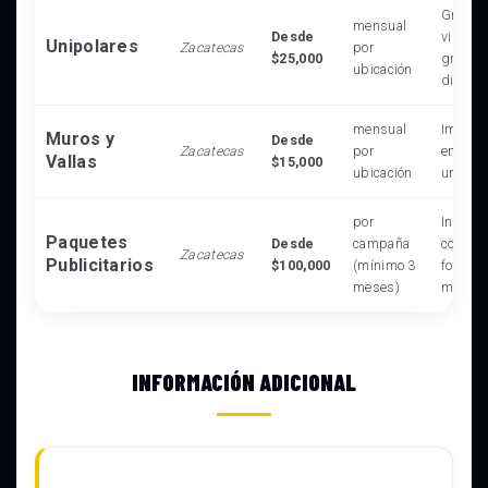
Gran al
mensual
Desde
visibil
Unipolares
Zacatecas
por
$25,000
grande
ubicación
distanc
mensual
Impact
Muros y
Desde
Zacatecas
por
en ento
Vallas
$15,000
ubicación
urbano
por
Incluye
Paquetes
Desde
campaña
combin
Zacatecas
Publicitarios
$100,000
(mínimo 3
formato
meses)
máximo
INFORMACIÓN ADICIONAL