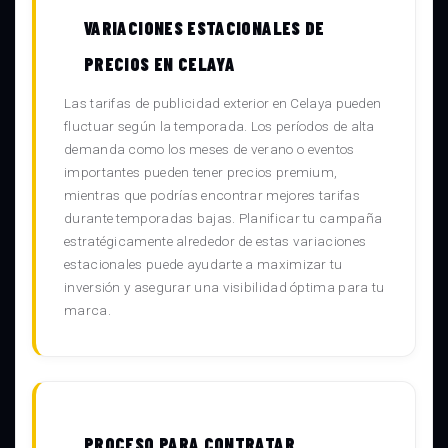
VARIACIONES ESTACIONALES DE
PRECIOS EN CELAYA
Las tarifas de publicidad exterior en Celaya pueden
fluctuar según la temporada. Los períodos de alta
demanda como los meses de verano o eventos
importantes pueden tener precios premium,
mientras que podrías encontrar mejores tarifas
durante temporadas bajas. Planificar tu campaña
estratégicamente alrededor de estas variaciones
estacionales puede ayudarte a maximizar tu
inversión y asegurar una visibilidad óptima para tu
marca.
PROCESO PARA CONTRATAR