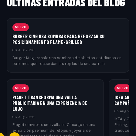
ÚLTIMAS ENTRADAS DEL BLOG
NUEVO
BURGER KING USA SOMBRAS PARA REFORZAR SU
POSICIONAMIENTO FLAME-GRILLED
06 Aug 2026
Burger King transforma sombras de objetos cotidianos en
patrones que recuerdan las rejillas de una parrilla.
NUEVO
NUEVO
PIAGET TRANSFORMA UNA VALLA
IKEA AGRE
PUBLICITARIA EN UNA EXPERIENCIA DE
CAMPAÑA O
LUJO
05 Aug 202
06 Aug 2026
IKEA y Ogil
Piaget convierte una valla en Chicago en una
Pricing, u
exhibición premium de relojes y joyería de
traduce el 