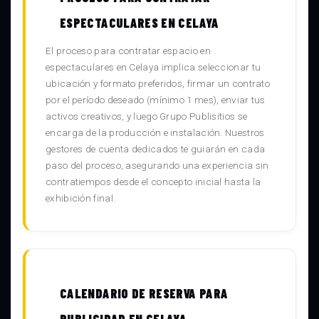
ESPECTACULARES EN CELAYA
El proceso para contratar espacio en
espectaculares en Celaya implica seleccionar tu
ubicación y formato preferidos, firmar un contrato
por el período deseado (mínimo 1 mes), enviar tus
activos creativos, y luego Grupo Publisitios se
encarga de la producción e instalación. Nuestros
gestores de cuenta dedicados te guiarán en cada
paso del proceso, asegurando una experiencia sin
contratiempos desde el concepto inicial hasta la
exhibición final.
CALENDARIO DE RESERVA PARA
PUBLICIDAD EN CELAYA