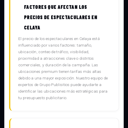
FACTORES QUE AFECTAN LOS
PRECIOS DE ESPECTACULARES EN
CELAYA
El precio de los espectaculares en Celaya está
influenciado por varios factores: tamaño,
ubicación, conteo de tráfico, visibilidad,
proximidad a atracciones clave o distritos
comerciales, y duración de la campaña. Las
ubicaciones premium tienen tarifas más altas
debido a una mayor exposición. Nuestro equipo de
expertos de Grupo Publisitios puede ayudarte a
identificar las ubicaciones más estratégicas para
tu presupuesto publicitario.