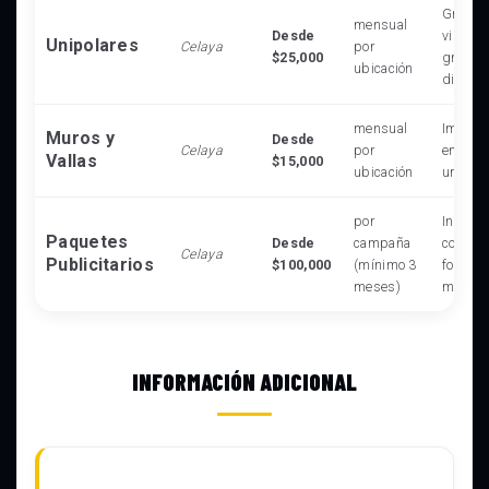
Gran al
mensual
Desde
visibil
Unipolares
Celaya
por
$25,000
grande
ubicación
distanc
mensual
Impact
Muros y
Desde
Celaya
por
en ento
Vallas
$15,000
ubicación
urbano
por
Incluye
Paquetes
Desde
campaña
combin
Celaya
Publicitarios
$100,000
(mínimo 3
formato
meses)
máximo
INFORMACIÓN ADICIONAL