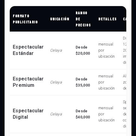
RANGO
FORMATO
UBICACIÓN
DE
DETALLES
CARAC
PUBLICITARIO
PRECIOS
Dimens
mensual
12.90 m
Espectacular
Desde
Celaya
por
20,000
Estándar
$20,000
ubicación
impres
diarias
mensual
Alta vi
Espectacular
Desde
Celaya
por
zonas e
Premium
$35,000
ubicación
de alto 
Spot de
mensual
segundo
Espectacular
Desde
Celaya
por
de 64 
Digital
$40,000
ubicación
conten
dinámi