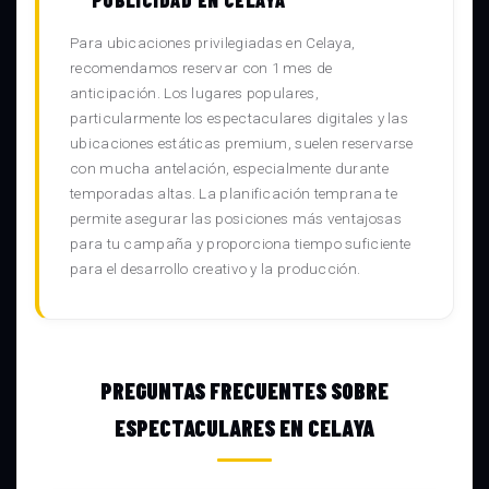
Para ubicaciones privilegiadas en Celaya,
recomendamos reservar con 1 mes de
anticipación. Los lugares populares,
particularmente los espectaculares digitales y las
ubicaciones estáticas premium, suelen reservarse
con mucha antelación, especialmente durante
temporadas altas. La planificación temprana te
permite asegurar las posiciones más ventajosas
para tu campaña y proporciona tiempo suficiente
para el desarrollo creativo y la producción.
PREGUNTAS FRECUENTES SOBRE
ESPECTACULARES EN CELAYA