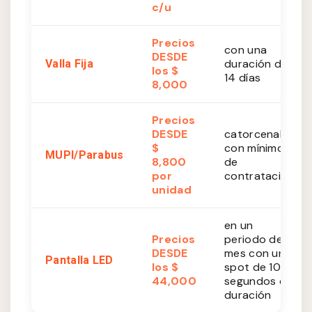
c/u
Precios
con una
DESDE
duración de
Valla Fija
los $
14 días
8,000
Precios
DESDE
catorcenales
$
con mínimo
MUPI/Parabus
8,800
de
por
contratación
unidad
en un
Precios
periodo de 1
DESDE
mes con un
Pantalla LED
los $
spot de 10
44,000
segundos de
duración