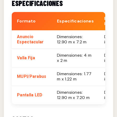
ESPECIFICACIONES
Est.
Formato
Especificaciones
Impre
Dimensiones:
De 20
Anuncio
12.90 m x 7.2 m
impres
Espectacular
Dimensiones: 4 m
De 10
Valla Fija
x 2 m
impres
Dimensiones: 1.77
De 8,
MUPI/Parabus
m x 1.22 m
impres
Dimensiones:
De 35
Pantalla LED
12.90 m x 7.20 m
impres