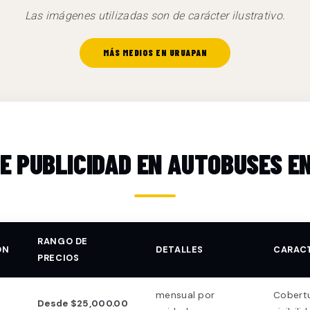
Las imágenes utilizadas son de carácter ilustrativo.
MÁS MEDIOS EN URUAPAN
DE PUBLICIDAD EN AUTOBUSES E
RANGO DE
ÓN
DETALLES
CARACT
PRECIOS
mensual por
Cobertu
Desde $25,000.00