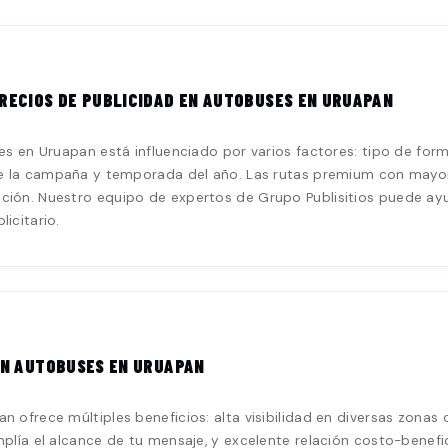
RECIOS DE PUBLICIDAD EN AUTOBUSES EN URUAPAN
es en Uruapan está influenciado por varios factores: tipo de forma
de la campaña y temporada del año. Las rutas premium con mayor 
ión. Nuestro equipo de expertos de Grupo Publisitios puede ayud
icitario.
EN AUTOBUSES EN URUAPAN
 ofrece múltiples beneficios: alta visibilidad en diversas zonas 
mplía el alcance de tu mensaje, y excelente relación costo-benefi