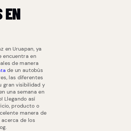
S EN
z en Uruapan, ya
se encuentra en
iales de manera
de un autobús
nta
s, las diferentes
 gran visibilidad y
s en una semana en
o! Llegando así
icio, producto o
celente manera de
 acerca de los
og.