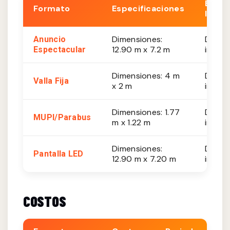
Est.
Formato
Especificaciones
Impre
Dimensiones:
De 20
Anuncio
12.90 m x 7.2 m
impres
Espectacular
Dimensiones: 4 m
De 10
Valla Fija
x 2 m
impres
Dimensiones: 1.77
De 8,
MUPI/Parabus
m x 1.22 m
impres
Dimensiones:
De 35
Pantalla LED
12.90 m x 7.20 m
impres
COSTOS