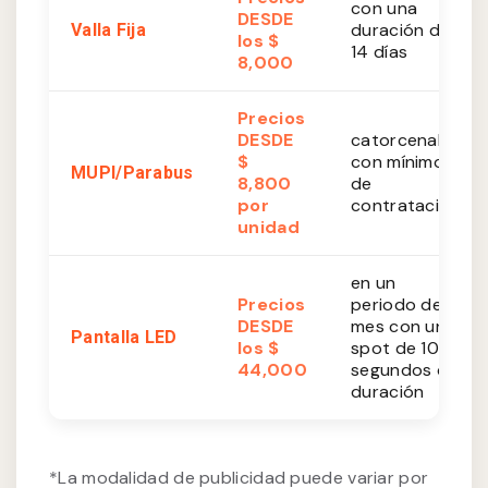
con una
DESDE
duración de
Valla Fija
los $
14 días
8,000
Precios
DESDE
catorcenales
$
con mínimo
MUPI/Parabus
8,800
de
por
contratación
unidad
en un
Precios
periodo de 1
DESDE
mes con un
Pantalla LED
los $
spot de 10
44,000
segundos de
duración
*La modalidad de publicidad puede variar por