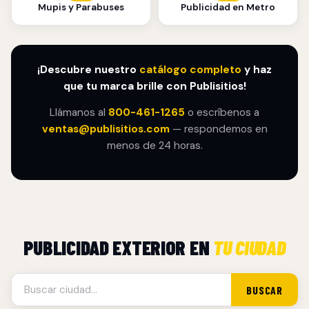
Mupis y Parabuses
Publicidad en Metro
¡Descubre nuestro
catálogo completo
y haz
que tu marca brille con Publisitios!
Llámanos al
800-461-1265
o escríbenos a
ventas@publisitios.com
— respondemos en
menos de 24 horas.
PUBLICIDAD EXTERIOR EN
TU CIUDAD
BUSCAR