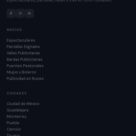
Espectaculares, pantallas, vallas y más en 500+ ciudades.
MEDIOS
Espectaculares
Pantallas Digitales
Vallas Publicitarias
Bardas Publicitarias
Puentes Peatonales
Mupis y Boleros
Publicidad en Buses
CIUDADES
Ciudad de México
Guadalajara
Monterrey
Puebla
Cancún
Tijuana