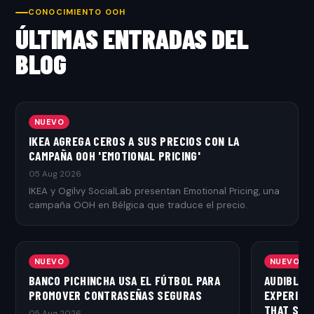
CONOCIMIENTO OOH
ÚLTIMAS ENTRADAS DEL
BLOG
NUEVO
IKEA AGREGA CEROS A SUS PRECIOS CON LA
CAMPAÑA OOH 'EMOTIONAL PRICING'
05 Aug 2026
IKEA y Ogilvy SocialLab presentan Emotional Pricing, una
campaña OOH en Bélgica que traduce el precio.
NUEVO
NUEVO
BANCO PICHINCHA USA EL FÚTBOL PARA
AUDIBLE 
PROMOVER CONTRASEÑAS SEGURAS
EXPERIEN
THAT SPE
05 Aug 2026