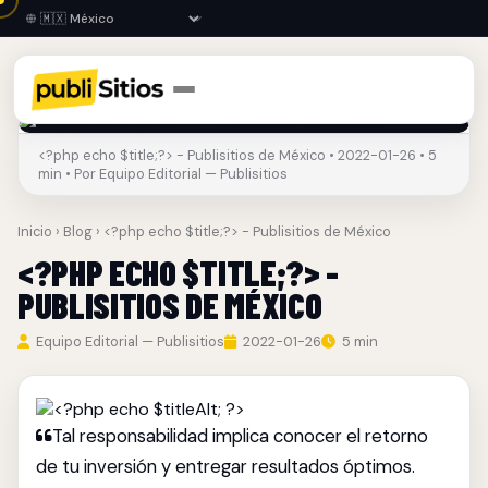
<?php echo $title;?> - Publisitios de México • 2022-01-26 • 5
min • Por Equipo Editorial — Publisitios
Inicio
›
Blog
› <?php echo $title;?> - Publisitios de México
<?PHP ECHO $TITLE;?> -
PUBLISITIOS DE MÉXICO
Equipo Editorial — Publisitios
2022-01-26
5 min
Tal responsabilidad implica conocer el retorno
de tu inversión y entregar resultados óptimos.