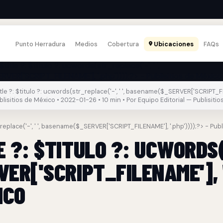
Punto Herradura
Medios
Cobertura
Ubicaciones
FAQs
le ?: $titulo ?: ucwords(str_replace('-', ' ', basename($_SERVER['SCRIPT_F
ublisitios de México • 2022-01-26 • 10 min • Por Equipo Editorial — Publisitio
_replace('-', ' ', basename($_SERVER['SCRIPT_FILENAME'], '.php'))));?> - Pub
 ?: $TITULO ?: UCWORDS(
ER['SCRIPT_FILENAME'], '
ICO