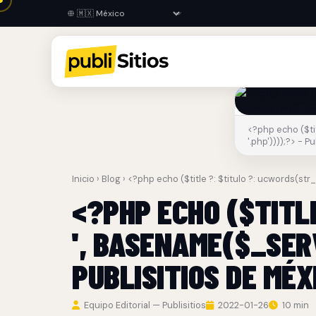
<?php echo ($tit
'.php'))));?> - P
Inicio
›
Blog
› <?php echo ($title ?: $titulo ?: ucwords(str
<?PHP ECHO ($TITLE
', BASENAME($_SERV
PUBLISITIOS DE MÉX
Equipo Editorial — Publisitios
2022-01-26
10 min