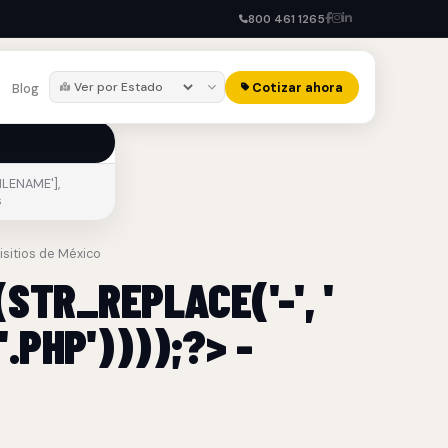
800 461 1265
Cotizar ahora
Blog
ILENAME'],
s
lisitios de México
STR_REPLACE('-', '
.PHP'))));?> -