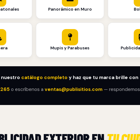
eatonales
Panorámico en Muro
Bo
nera
Mupis y Parabuses
Publicid
 nuestro
catálogo completo
y haz que tu marca brille con P
1265
o escríbenos a
ventas@publisitios.com
— respondemos 
BLICIDAD EXTERIOR EN
TU CIU