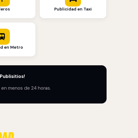
leros
Publicidad en Taxi
ad en Metro
ublisitios!
en menos de 24 horas.
DAD