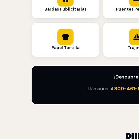
Bardas Publicitarias
Puentes P
Papel Tortilla
Traji
¡Descubre
Llámanos al
800-461-
PU