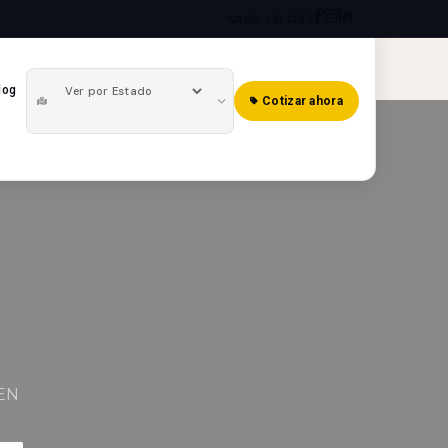
800 461 1265
log
Cotizar ahora
EN