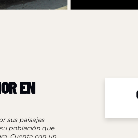
ICIDAD EN VALLAS
FIJAS
PUBLICITARIAS EN VERACRUZ
IOR EN
or sus paisajes
 su población que
tura. Cuenta con un