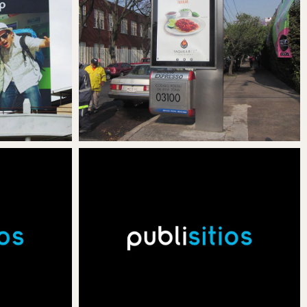
N
PUBLICIDAD EN
S
MUPIS/PARABUSES
ACRUZ
MUPIS/PARABUSES EN VERACRUZ