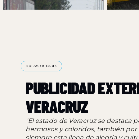
PUBL
PUBLICIDAD EN PUENTES
PUENTES PUBLICITARIOS EN VERACRUZ
VALLAS 
< OTRAS CIUDADES
PUBLICIDAD EXTER
VERACRUZ
"El estado de Veracruz se destaca p
hermosos y coloridos, también por
siempre esta llena de alegría y cul