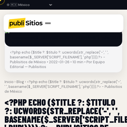
<?php echo ($title ?: $titulo ?: ucwords(str_replace('-', ' ',
basename($_SERVER['SCRIPT_FILENAME'], '.php'))));?> -
Publisitios de México • 2022-01-26 • 10 min • Por Equipo
Editorial — Publisitios
Inicio
›
Blog
› <?php echo ($title ?: $titulo ?: ucwords(str_replace('-',
' ', basename($_SERVER['SCRIPT_FILENAME'], '.php'))));?> - Publisitios
de México
<?PHP ECHO ($TITLE ?: $TITULO
?: UCWORDS(STR_REPLACE('-', ' ',
BASENAME($_SERVER['SCRIPT_FILE