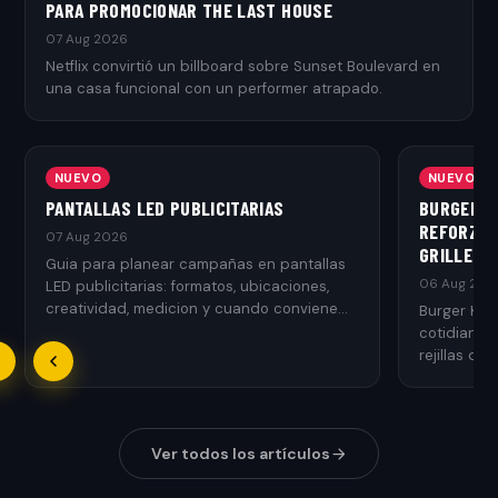
PARA PROMOCIONAR THE LAST HOUSE
07 Aug 2026
Netflix convirtió un billboard sobre Sunset Boulevard en
una casa funcional con un performer atrapado.
NUEVO
NUEVO
PANTALLAS LED PUBLICITARIAS
BURGER K
REFORZAR
07 Aug 2026
GRILLED
Guia para planear campañas en pantallas
06 Aug 202
LED publicitarias: formatos, ubicaciones,
creatividad, medicion y cuando conviene
Burger Kin
usarlas.
cotidianos
rejillas de 
Ver todos los artículos