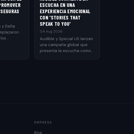
 PROMOVER
ESCUCHA EN UNA
 SEGURAS
EXPERIENCIA EMOCIONAL
CON 'STORIES THAT
SPEAK TO YOU'
 y Delta
04 Aug 2026
mplazaron
 los
Audible y Special US lanzan
steriscos
una campaña global que
ido más
presenta la escucha como
Ecuador para
una experiencia capaz.
re la
s
EMPRESA
Blog