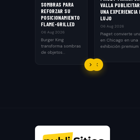
SOMBRAS PARA
VALLA PUBLICITAR
REFORZAR SU
UNA EXPERIENCIA 
POSICIONAMIENTO
LUJO
FLAME-GRILLED
06 Aug 2026
06 Aug 2026
Piaget convierte una
Burger King
en Chicago en una
transforma sombras
exhibición premium
de objetos
relojes y joyería de l
cotidianos en
mediante publicida
patrones que
exterior.
recuerdan las
rejillas de una
parrilla.