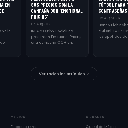
IA EN
SUS PRECIOS CON LA
FÚTBOL PARA
DE
CAMPAÑA OOH 'EMOTIONAL
CONTRASEÑAS
PRICING'
05 Aug 2026
05 Aug 2026
Banco Pichincha
MullenLowe ree
 valla
IKEA y Ogilvy SocialLab
los apellidos de
presentan Emotional Pricing,
jugadores por a
 de
una campaña OOH en
durante el part
ujo
Bélgica que traduce el
importante de 
d
precio.
concientizar sob
seguridad de la
contraseñas.
Ver todos los artículos
MEDIOS
CIUDADES
Espectaculares
Ciudad de México