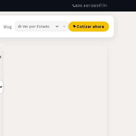
800 461 1265
Cotizar ahora
Blog
n