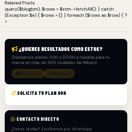
Related Posts
query($blogbm); $rows = $stm->fetchAll(); } catch
(Exception $e) { $rows = []; } foreach ($rows as $row) { ?
>
¿QUIERES RESULTADOS COMO ESTOS?
Diseñamos planes OOH y DOOH a medida para tu
marca en más de 500 ciudades de México.
Ver precios
WhatsApp
SOLICITA TU PLAN OOH
CONTACTO DIRECTO
¿Tienes dudas? Escríbenos por WhatsApp.