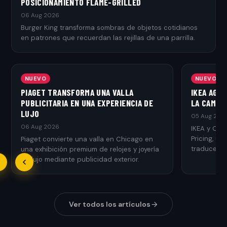
POSICIONAMIENTO FLAME-GRILLED
06 Aug 2026
Burger King transforma sombras de objetos cotidianos
en patrones que recuerdan las rejillas de una parrilla.
NUEVO
NUEVO
PIAGET TRANSFORMA UNA VALLA
IKEA AGR
PUBLICITARIA EN UNA EXPERIENCIA DE
LA CAMPAÑ
LUJO
05 Aug 202
06 Aug 2026
IKEA y Ogi
Pricing, u
Piaget convierte una valla en Chicago en
traduce el 
una exhibición premium de relojes y joyería
de lujo mediante publicidad exterior.
Ver todos los artículos