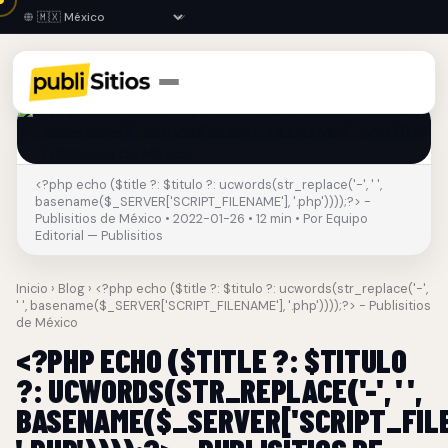
<?php echo ($title ?: $titulo ?: ucwords(str_replace('-', ' ',
basename($_SERVER['SCRIPT_FILENAME'], '.php'))));?> -
Publisitios de México • 2022-01-26 • 12 min • Por Equipo
Editorial — Publisitios
Inicio
›
Blog
› <?php echo ($title ?: $titulo ?: ucwords(str_replace('-',
' ', basename($_SERVER['SCRIPT_FILENAME'], '.php'))));?> - Publisitios
de México
<?PHP ECHO ($TITLE ?: $TITULO
?: UCWORDS(STR_REPLACE('-', ' ',
BASENAME($_SERVER['SCRIPT_FILE