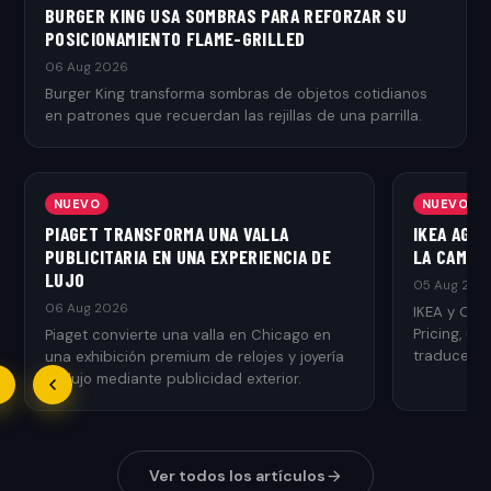
BURGER KING USA SOMBRAS PARA REFORZAR SU
POSICIONAMIENTO FLAME-GRILLED
06 Aug 2026
Burger King transforma sombras de objetos cotidianos
en patrones que recuerdan las rejillas de una parrilla.
NUEVO
NUEVO
PIAGET TRANSFORMA UNA VALLA
IKEA AGR
PUBLICITARIA EN UNA EXPERIENCIA DE
LA CAMPAÑ
LUJO
05 Aug 202
06 Aug 2026
IKEA y Ogi
Pricing, u
Piaget convierte una valla en Chicago en
traduce el 
una exhibición premium de relojes y joyería
de lujo mediante publicidad exterior.
Ver todos los artículos