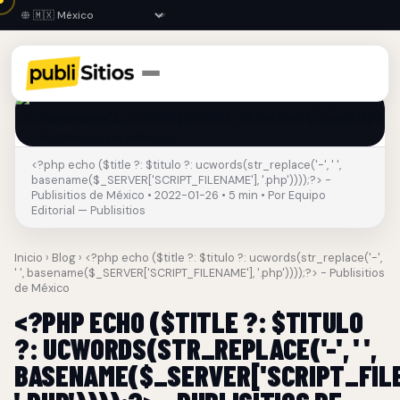
<?php echo ($title ?: $titulo ?: ucwords(str_replace('-', ' ',
basename($_SERVER['SCRIPT_FILENAME'], '.php'))));?> -
Publisitios de México • 2022-01-26 • 5 min • Por Equipo
Editorial — Publisitios
Inicio
›
Blog
› <?php echo ($title ?: $titulo ?: ucwords(str_replace('-',
' ', basename($_SERVER['SCRIPT_FILENAME'], '.php'))));?> - Publisitios
de México
<?PHP ECHO ($TITLE ?: $TITULO
?: UCWORDS(STR_REPLACE('-', ' ',
BASENAME($_SERVER['SCRIPT_FILE